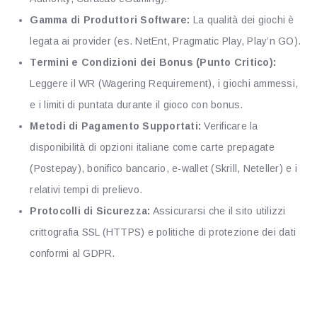
Gamma di Produttori Software:
La qualità dei giochi è
legata ai provider (es. NetEnt, Pragmatic Play, Play’n GO).
Termini e Condizioni dei Bonus (Punto Critico):
Leggere il WR (Wagering Requirement), i giochi ammessi,
e i limiti di puntata durante il gioco con bonus.
Metodi di Pagamento Supportati:
Verificare la
disponibilità di opzioni italiane come carte prepagate
(Postepay), bonifico bancario, e-wallet (Skrill, Neteller) e i
relativi tempi di prelievo.
Protocolli di Sicurezza:
Assicurarsi che il sito utilizzi
crittografia SSL (HTTPS) e politiche di protezione dei dati
conformi al GDPR.
Guida alla Registrazione e al