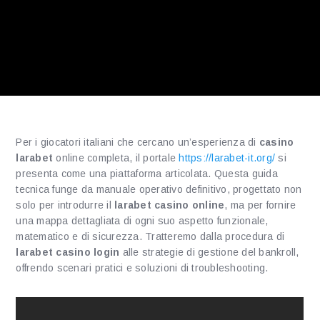
Per i giocatori italiani che cercano un’esperienza di
casino
larabet
online completa, il portale
https://larabet-it.org/
si
presenta come una piattaforma articolata. Questa guida
tecnica funge da manuale operativo definitivo, progettato non
solo per introdurre il
larabet casino online
, ma per fornire
una mappa dettagliata di ogni suo aspetto funzionale,
matematico e di sicurezza. Tratteremo dalla procedura di
larabet casino login
alle strategie di gestione del bankroll,
offrendo scenari pratici e soluzioni di troubleshooting.