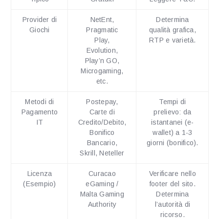
Provider di
NetEnt,
Determina
Giochi
Pragmatic
qualità grafica,
Play,
RTP e varietà.
Evolution,
Play’n GO,
Microgaming,
etc.
Metodi di
Postepay,
Tempi di
Pagamento
Carte di
prelievo: da
IT
Credito/Debito,
istantanei (e-
Bonifico
wallet) a 1-3
Bancario,
giorni (bonifico).
Skrill, Neteller
Licenza
Curacao
Verificare nello
(Esempio)
eGaming /
footer del sito.
Malta Gaming
Determina
Authority
l’autorità di
ricorso.