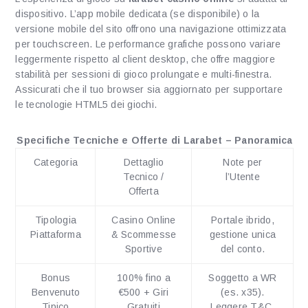
dispositivo. L’app mobile dedicata (se disponibile) o la
versione mobile del sito offrono una navigazione ottimizzata
per touchscreen. Le performance grafiche possono variare
leggermente rispetto al client desktop, che offre maggiore
stabilità per sessioni di gioco prolungate e multi-finestra.
Assicurati che il tuo browser sia aggiornato per supportare
le tecnologie HTML5 dei giochi.
Specifiche Tecniche e Offerte di Larabet – Panoramica
Categoria
Dettaglio
Note per
Tecnico /
l’Utente
Offerta
Tipologia
Casino Online
Portale ibrido,
Piattaforma
& Scommesse
gestione unica
Sportive
del conto.
Bonus
100% fino a
Soggetto a WR
Benvenuto
€500 + Giri
(es. x35).
Tipico
Gratuiti
Leggere T&C.