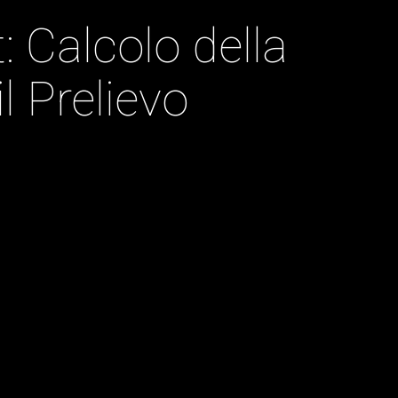
: Calcolo della
 Prelievo