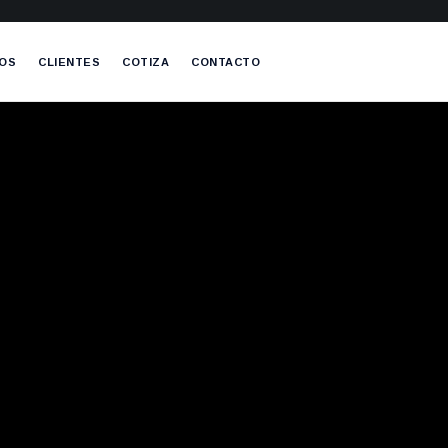
OS
CLIENTES
COTIZA
CONTACTO