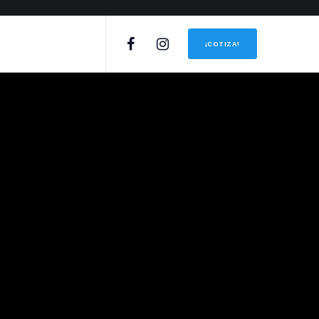
¡COTIZA!