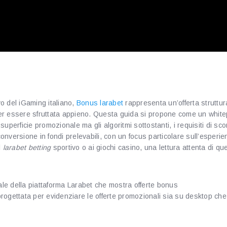
o del iGaming italiano,
Bonus larabet
rappresenta un’offerta struttur
r essere sfruttata appieno. Questa guida si propone come un white
superficie promozionale ma gli algoritmi sottostanti, i requisiti di 
 conversione in fondi prelevabili, con un focus particolare sull’esperi
l
larabet betting
sportivo o ai giochi casino, una lettura attenta di q
 progettata per evidenziare le offerte promozionali sia su desktop ch
niziare: Checklist Critica