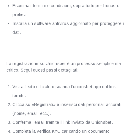
Esamina i termini e condizioni, soprattutto per bonus e
prelievi.
Installa un software antivirus aggiornato per proteggere i
dati.
Come Registrarsi su Unionsbet
La registrazione su Unionsbet è un processo semplice ma
critico. Segui questi passi dettagliati:
Visita il sito ufficiale o scarica l’unionsbet app dal link
fornito.
Clicca su «Registrati» e inserisci dati personali accurati
(nome, email, ecc.).
Conferma l’email tramite il link inviato da Unionsbet.
Completa la verifica KYC caricando un documento