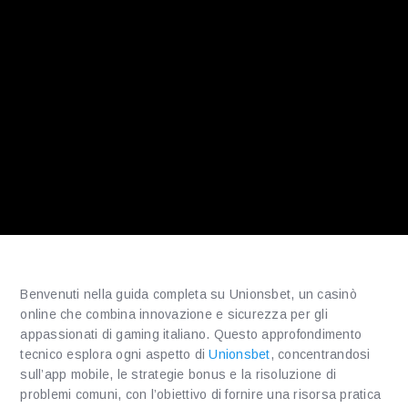
Benvenuti nella guida completa su Unionsbet, un casinò
online che combina innovazione e sicurezza per gli
appassionati di gaming italiano. Questo approfondimento
tecnico esplora ogni aspetto di
Unionsbet
, concentrandosi
sull’app mobile, le strategie bonus e la risoluzione di
problemi comuni, con l’obiettivo di fornire una risorsa pratica