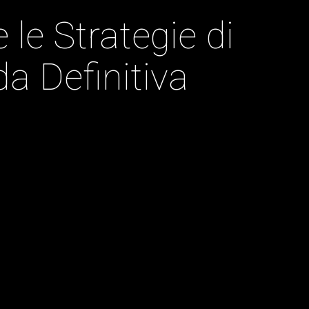
 le Strategie di
da Definitiva