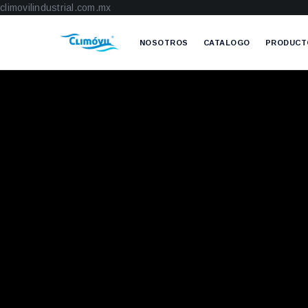
climovilindustrial.com.mx
NOSOTROS
CATALOGO
PRODUCT