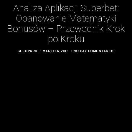
Analiza Aplikacji Superbet:
Opanowanie Matematyki
Bonusów – Przewodnik Krok
po Kroku
GLEOPARDI
MARZO 6, 2015
NO HAY COMENTARIOS