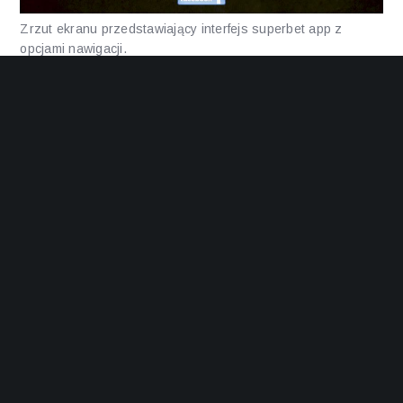
Zrzut ekranu przedstawiający interfejs superbet app z
opcjami nawigacji.
Specyfikacja
Wartość
Licencja
Curacao eGaming (numer:
8048/JAZ)
Minimalna
20 PLN
wpłata
Metody
Przelewy24, Blik, Skrill, Visa,
płatności
Mastercard
Czas
Do 24 godzin dla e-portfeli, do 3
wypłaty
dni dla kart
Typy gier
Sloty, Live Casino, Zakłady
sportowe, Poker
Wsparcie
Czat na żywo, e-mail, telefon