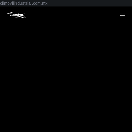
climovilindustrial.com.mx