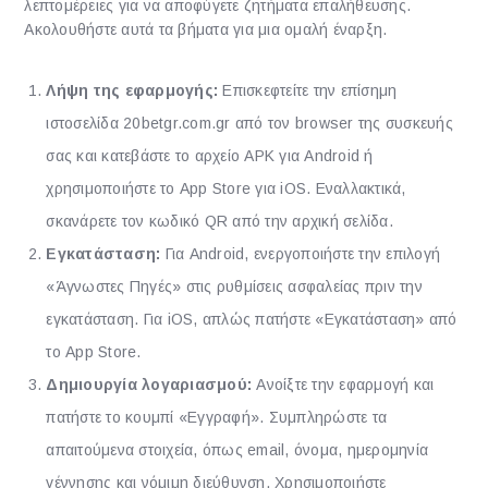
λεπτομέρειες για να αποφύγετε ζητήματα επαλήθευσης.
Ακολουθήστε αυτά τα βήματα για μια ομαλή έναρξη.
Λήψη της εφαρμογής:
Επισκεφτείτε την επίσημη
ιστοσελίδα 20betgr.com.gr από τον browser της συσκευής
σας και κατεβάστε το αρχείο APK για Android ή
χρησιμοποιήστε το App Store για iOS. Εναλλακτικά,
σκανάρετε τον κωδικό QR από την αρχική σελίδα.
Εγκατάσταση:
Για Android, ενεργοποιήστε την επιλογή
«Άγνωστες Πηγές» στις ρυθμίσεις ασφαλείας πριν την
εγκατάσταση. Για iOS, απλώς πατήστε «Εγκατάσταση» από
το App Store.
Δημιουργία λογαριασμού:
Ανοίξτε την εφαρμογή και
πατήστε το κουμπί «Εγγραφή». Συμπληρώστε τα
απαιτούμενα στοιχεία, όπως email, όνομα, ημερομηνία
γέννησης και νόμιμη διεύθυνση. Χρησιμοποιήστε