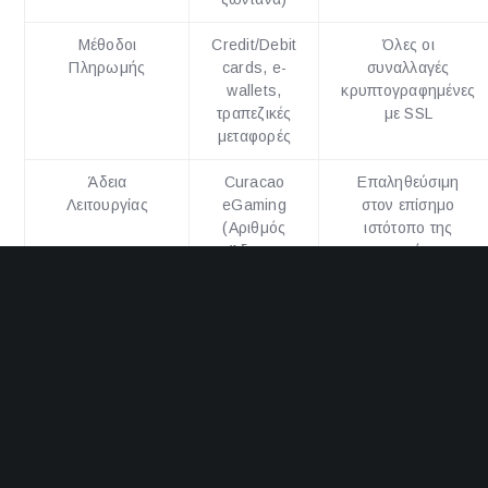
Μέθοδοι
Credit/Debit
Όλες οι
Πληρωμής
cards, e-
συναλλαγές
wallets,
κρυπτογραφημένες
τραπεζικές
με SSL
μεταφορές
Άδεια
Curacao
Επαληθεύσιμη
Λειτουργίας
eGaming
στον επίσημο
(Αριθμός
ιστότοπο της
Άδειας:
αρχής
365/JAZ)
RTP (Μέσο
94-98%
Τα slots τείνουν να
Ποσοστό
ανάλογα με
έχουν υψηλότερο
Επιστροφής)
το παιχνίδι
RTP
Τραπεζικές Μέθοδοι, Όρια και
Χρονικά Περιθώρια