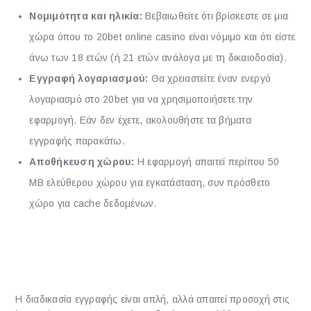
Νομιμότητα και ηλικία:
Βεβαιωθείτε ότι βρίσκεστε σε μια
χώρα όπου το 20bet online casino είναι νόμιμο και ότι είστε
άνω των 18 ετών (ή 21 ετών ανάλογα με τη δικαιοδοσία).
Εγγραφή λογαριασμού:
Θα χρειαστείτε έναν ενεργό
λογαριασμό στο 20bet για να χρησιμοποιήσετε την
εφαρμογή. Εάν δεν έχετε, ακολουθήστε τα βήματα
εγγραφής παρακάτω.
Αποθήκευση χώρου:
Η εφαρμογή απαιτεί περίπου 50
MB ελεύθερου χώρου για εγκατάσταση, συν πρόσθετο
χώρο για cache δεδομένων.
Βήμα-βήμα Εγγραφή και Πρώτη
Σύνδεση
Η διαδικασία εγγραφής είναι απλή, αλλά απαιτεί προσοχή στις