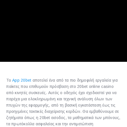
Το
App 20bet
αποτελεί ένα από τα πιο δημοφιλή εργαλεία για
παίκτες που επιθυμούν πρόσβαση στο 20bet online casino
από κινητές συσκευές. Αυτός ο οδηγός έχει σχεδιαστεί για να
παρέχει μια ολοκληρωμένη και τεχνική ανάλυση όλων των
πτυχών της εφαρμογής, από τη βασική εγκατάσταση έως τις
προηγμένες τακτικές διαχείρισης κερδών. Θα εμβαθύνουμε σε
ζητήματα όπως η 20bet εισοδος, τα μαθηματικά των μπόνους,
τα πρωτόκολλα ασφαλείας και την αντιμετώπιση