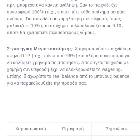
πριν μπορέσετε να κάνετε ανάληψη. Εάν το παιχνίδι έχει
συνεισφορά 100% (π.χ., slots), τότε κάθε στοίχημα μετράει
πλήρως. Για παιχνίδια με χαμηλότερη συνεισφορά, όπως
μπλάκτζακ (10%), το στοίχημα πολλαπλασιάζεται με 0.10,
οπότε θα χρειαστείτε περισσότερους γύρους.
Στρατηγική Μεγιστοποίησης:
Χρησιμοποιήστε παιχνίδια με
υψηλή RTP (π.χ., πάνω από 96%) και πλήρη συνεισφορά για
να καλύψετε γρήγορα τις απαιτήσεις. Αποφύγετε παιχνίδια με
χαμηλή συνεισφορά μέχρι να ολοκληρώσετε το wagering.
Επίσης, διαχωρίστε το real balance από το μπόνους balance
για να παρακολουθείτε την πρόοδό σας.
Τεχνικά Χαρακτηριστικά και
Προδιαγραφές
Χαρακτηριστικό
Περιγραφή
Σημειώσεις