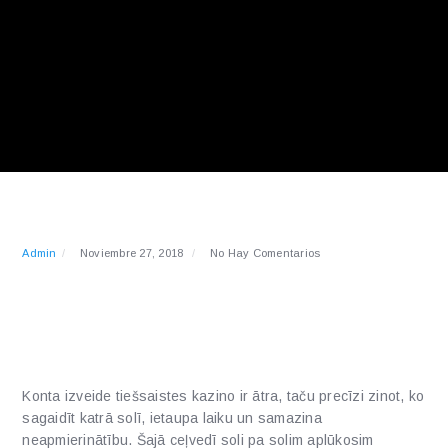
Admin
Noviembre 27, 2018
No Hay Comentarios
Kazino spēlēšanas ceļvedis:
reģistrācija, likmju izpilde un
padomi
Konta izveide tiešsaistes kazino ir ātra, taču precīzi zinot, ko
sagaidīt katrā solī, ietaupa laiku un samazina
neapmierinātību. Šajā ceļvedī soli pa solim aplūkosim