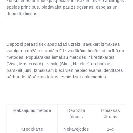
konsultēties ar nodokļu speciālistu. Kazino ievēro atbildīgas
spēles principus, piedāvājot pašizslēgšanās iespējas un
depozīta limitus.
Finanšu operācijas
Depozīti parasti tiek apstrādāti uzreiz, savukārt izmaksas
var ilgt no dažām stundām līdz vairākām dienām atkarībā no
metodes. Populārākās iemaksu metodes ir kredītkartes
(Visa, Mastercard), e-maki (Skrill, Neteller) un bankas
pārskaitījumi. Izmaksām bieži vien nepieciešama identitātes
pārbaude, tāpēc jau laikus iesniedziet dokumentus.
Worth Knowing
Maksājumu metode
Depozīta
Izmaksas
ātrums
ātrums
Kredītkarte
Nekavējoties
2–5