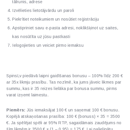
tālrunis, adrese
Izvēlieties lietotājvārdu un paroli
Piekrītiet noteikumiem un nosūtiet reģistrāciju
Apstipriniet savu e-pasta adresi, noklikšķinot uz saites,
kas nosūtīta uz jūsu pastkasti
Ielogojieties un veiciet pirmo iemaksu
Bonusa stratēģija
SpinsLv piedāvā laipni gaidīšanas bonusu – 100% līdz 200 €
ar 35x likmju prasību. Tas nozīmē, ka jums jāveic likmes par
summu, kas ir 35 reizes lielāka par bonusa summu, pirms
varat izņemt laimestu.
Piemērs:
Jūs iemaksājat 100 € un saņemat 100 € bonusu.
Kopējā atskaņošanas prasība: 100 € (bonuss) × 35 = 3500
€. Ja spēlējat spēli ar 95% RTP, sagaidāmais zaudējums no
šīm likmēm ir 3500 € × (1 – 0,95) = 175 €. Lai palielinātu