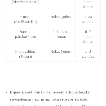
(Visa/Mastercard)
darba
dienas
E-maks
Nekavējoties
1–24
(Skrill/Neteller)
stundas
Bankas
1–3 darba
5–7
pārskaitījums
dienas
darba
dienas
Kriptovalūtas
Nekavējoties
1–2
(Bitcoin)
stundas
Biežākās problēmas un to
risinājumi
E-pasta apstiprinājums nesasniedz:
pārbaudiet
surogātpasta mapi; ja nav, sazinieties ar atbalstu.