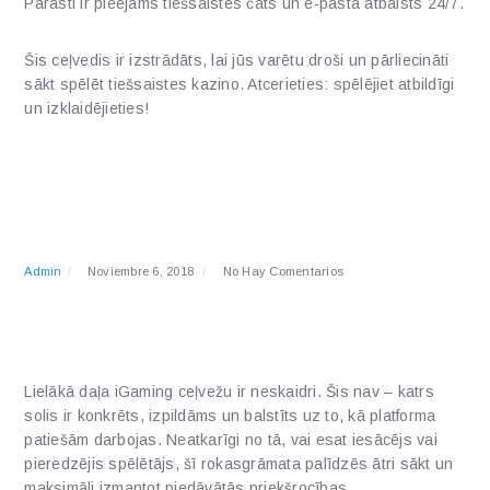
Parasti ir pieejams tiešsaistes čats un e-pasta atbalsts 24/7.
Šis ceļvedis ir izstrādāts, lai jūs varētu droši un pārliecināti
sākt spēlēt tiešsaistes kazino. Atcerieties: spēlējiet atbildīgi
un izklaidējieties!
Admin
Noviembre 6, 2018
No Hay Comentarios
SpinsLv kazino pamācība:
reģistrācija un bonusa aprēķins
Lielākā daļa iGaming ceļvežu ir neskaidri. Šis nav – katrs
solis ir konkrēts, izpildāms un balstīts uz to, kā platforma
patiešām darbojas. Neatkarīgi no tā, vai esat iesācējs vai
pieredzējis spēlētājs, šī rokasgrāmata palīdzēs ātri sākt un
maksimāli izmantot piedāvātās priekšrocības.