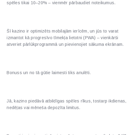
spēles tikai 10–20% – vienmēr pārbaudiet noteikumus.
Vai kazino ir pieejams mobilajā versijā?
Šī kazino ir optimizēts mobilajām ierīcēm, un jūs to varat
izmantot kā progresīvo tīmekļa lietotni (PWA) – vienkārši
atveriet pārlūkprogrammā un pievienojiet sākuma ekrānam.
Kas notiek, ja neizpildu likmes laikā?
Bonuss un no tā gūtie laimesti tiks anulēti.
Vai ir iespējams ierobežot depozītu summu?
Jā, kazino piedāvā atbildīgas spēles rīkus, tostarp ikdienas,
nedēļas vai mēneša depozīta limitus.
Kā sazināties ar atbalstu?