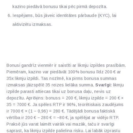
kazino piedāvā bonusu tikai pēc pirmā depozīta.
Iespējams, būs jāveic identitātes pārbaude (KYC), lai
aktivizētu izmaksas.
Kā darbojas likmju izpilde
(wagering)
Bonusi gandrīz vienmēr ir saistīti ar likmju izpildes prasībām.
Piemēram, kazino var piedāvāt 100% bonusu līdz 200 € ar
35x likmju izpildi. Tas nozīmē, ka pirms bonusa summas
izmaksas jāizspēlē 35 reizes lielāka summa.
Svarīgi:
likmju
izpilde parasti attiecas tikai uz bonusa daļu, nevis uz
depozītu. Aprēķins: bonuss = 200 €, likmju izpilde = 200 € ×
35 = 7000 €. Ja spēles RTP ir 96%, teorētiskais zaudējums
ir 7000 € × (1 − 0,96) = 280 €. Tādējādi bonusa faktiskā
vērtība ir 200 € − 280 € = −80 €, ja spēlējat ar vidējo RTP.
Praksē jūs varat laimēt vairāk vai mazāk, taču ir svarīgi
saprast, ka likmju izpilde palielina risku. Lai labāk izprastu