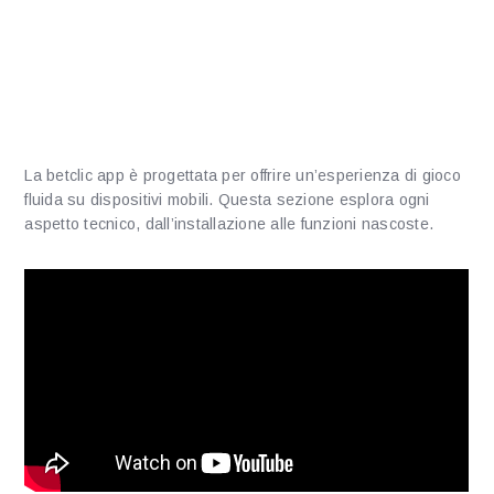
App Mobile Betclic:
Configurazione e Funzionalità
Avanzate
La betclic app è progettata per offrire un’esperienza di gioco
fluida su dispositivi mobili. Questa sezione esplora ogni
aspetto tecnico, dall’installazione alle funzioni nascoste.