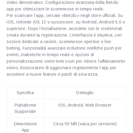
Video dimostrativo: Configurazione avanzata della Betclic
app per ottimizzare le scommesse in tempo reale.
Per scaricare l’app, cercate «Betclic» negli store ufficiali. Su
iOS, richiede iOS 12 o successivo; su Android, Android 6.0 o
superiore. Dopo l’installazione, accedete con le credenziali
create durante la registrazione. L’interfaccia è intuitiva, con
sezioni dedicate a casinò, scommesse sportive e live
betting. Funzionalità avanzate includono notifiche push per
eventi, statistiche in tempo reale e opzioni di
personalizzazione come temi scuri per ridurre l’affaticamento
visivo. Assicuratevi di aggiornare regolarmente l’app per
accedere a nuove feature e patch di sicurezza.
Specifica
Dettaglio
Piattaforme
iOS, Android, Web Browser
Supportate
Dimensione
Circa 50 MB (varia per versione)
App