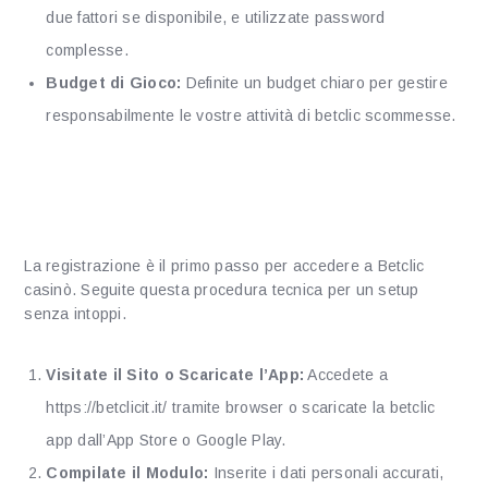
due fattori se disponibile, e utilizzate password
complesse.
Budget di Gioco:
Definite un budget chiaro per gestire
responsabilmente le vostre attività di betclic scommesse.
Registrazione su Betclic:
Passaggi Dettagliati
La registrazione è il primo passo per accedere a Betclic
casinò. Seguite questa procedura tecnica per un setup
senza intoppi.
Visitate il Sito o Scaricate l’App:
Accedete a
https://betclicit.it/ tramite browser o scaricate la betclic
app dall’App Store o Google Play.
Compilate il Modulo:
Inserite i dati personali accurati,