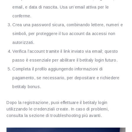
email, e data di nascita. Usa un’email attiva per le
conferme.
Crea una password sicura, combinando lettere, numeri e
simboli, per proteggere il tuo account da accessi non
autorizzati.
Verifica l’account tramite il link inviato via email; questo
passo è essenziale per abilitare il betitaly login futuro.
Completa il profilo aggiungendo informazioni di
pagamento, se necessario, per depositare e richiedere
betitaly bonus.
Dopo la registrazione, puoi effettuare il betitaly login
utilizzando le credenziali create. In caso di problemi,
consulta la sezione di troubleshooting più avanti.