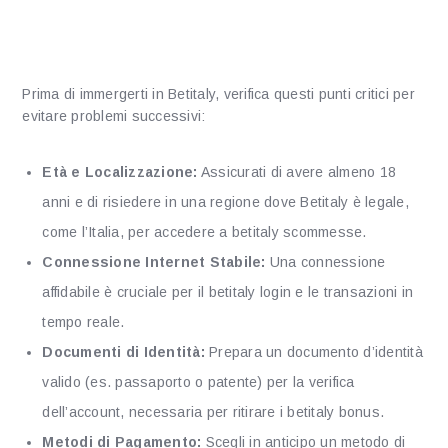
Prima di Iniziare: Checklist
Essenziale
Prima di immergerti in Betitaly, verifica questi punti critici per
evitare problemi successivi:
Età e Localizzazione:
Assicurati di avere almeno 18
anni e di risiedere in una regione dove Betitaly è legale,
come l’Italia, per accedere a betitaly scommesse.
Connessione Internet Stabile:
Una connessione
affidabile è cruciale per il betitaly login e le transazioni in
tempo reale.
Documenti di Identità:
Prepara un documento d’identità
valido (es. passaporto o patente) per la verifica
dell’account, necessaria per ritirare i betitaly bonus.
Metodi di Pagamento:
Scegli in anticipo un metodo di