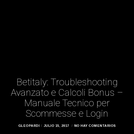
Betitaly: Troubleshooting
Avanzato e Calcoli Bonus –
Manuale Tecnico per
Scommesse e Login
GLEOPARDI
JULIO 15, 2017
NO HAY COMENTARIOS