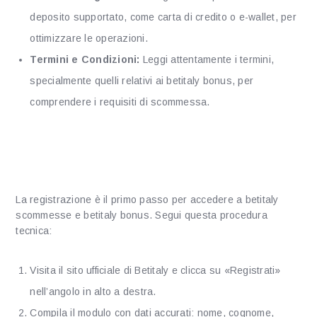
deposito supportato, come carta di credito o e-wallet, per
ottimizzare le operazioni.
Termini e Condizioni:
Leggi attentamente i termini,
specialmente quelli relativi ai betitaly bonus, per
comprendere i requisiti di scommessa.
Registrazione su Betitaly: Passo
dopo Passo
La registrazione è il primo passo per accedere a betitaly
scommesse e betitaly bonus. Segui questa procedura
tecnica:
Visita il sito ufficiale di Betitaly e clicca su «Registrati»
nell’angolo in alto a destra.
Compila il modulo con dati accurati: nome, cognome,