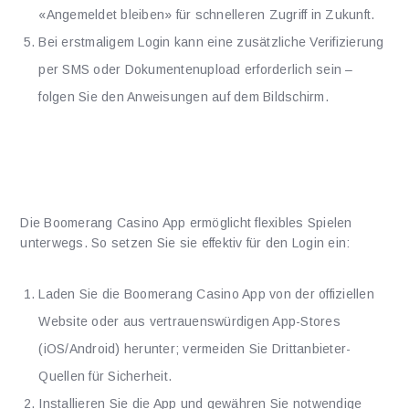
«Angemeldet bleiben» für schnelleren Zugriff in Zukunft.
Bei erstmaligem Login kann eine zusätzliche Verifizierung
per SMS oder Dokumentenupload erforderlich sein –
folgen Sie den Anweisungen auf dem Bildschirm.
Mobile App: Installation und
Optimierung des Logins
Die Boomerang Casino App ermöglicht flexibles Spielen
unterwegs. So setzen Sie sie effektiv für den Login ein:
Laden Sie die Boomerang Casino App von der offiziellen
Website oder aus vertrauenswürdigen App-Stores
(iOS/Android) herunter; vermeiden Sie Drittanbieter-
Quellen für Sicherheit.
Installieren Sie die App und gewähren Sie notwendige