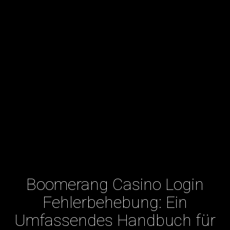
Boomerang Casino Login
Fehlerbehebung: Ein
Umfassendes Handbuch für