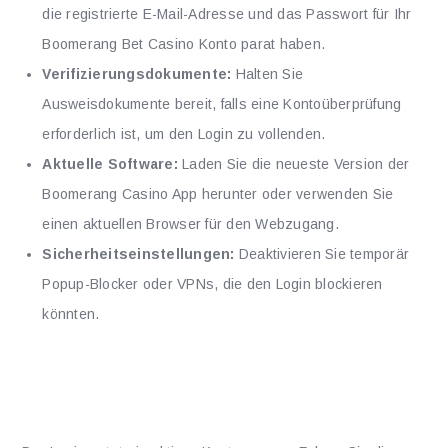
die registrierte E-Mail-Adresse und das Passwort für Ihr
Boomerang Bet Casino Konto parat haben.
Verifizierungsdokumente:
Halten Sie
Ausweisdokumente bereit, falls eine Kontoüberprüfung
erforderlich ist, um den Login zu vollenden.
Aktuelle Software:
Laden Sie die neueste Version der
Boomerang Casino App herunter oder verwenden Sie
einen aktuellen Browser für den Webzugang.
Sicherheitseinstellungen:
Deaktivieren Sie temporär
Popup-Blocker oder VPNs, die den Login blockieren
könnten.
Registrierungsschritte für den
Boomerang Casino Login