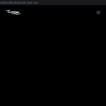
climovilindustrial.com.mx