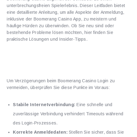
unterbrechungsfreien Spielerlebnis. Dieser Leitfaden bietet
eine detaillierte Anleitung, um alle Aspekte der Anmeldung,
inklusive der Boomerang Casino App, zu meistern und
häufige Hürden zu überwinden. Ob Sie neu sind oder
bestehende Probleme lösen möchten, hier finden Sie
praktische Lösungen und Insider-Tipps.
Bevor Sie beginnen: Essenzielle
Checkliste
Um Verzögerungen beim Boomerang Casino Login zu
vermeiden, überprüfen Sie diese Punkte im Voraus:
Stabile Internetverbindung:
Eine schnelle und
zuverlässige Verbindung verhindert Timeouts während
des Login-Prozesses.
Korrekte Anmeldedaten:
Stellen Sie sicher, dass Sie