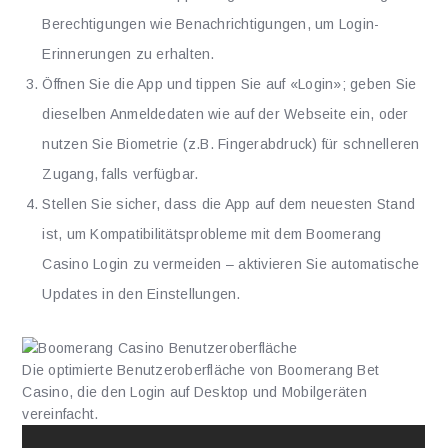
Berechtigungen wie Benachrichtigungen, um Login-
Erinnerungen zu erhalten.
Öffnen Sie die App und tippen Sie auf «Login»; geben Sie
dieselben Anmeldedaten wie auf der Webseite ein, oder
nutzen Sie Biometrie (z.B. Fingerabdruck) für schnelleren
Zugang, falls verfügbar.
Stellen Sie sicher, dass die App auf dem neuesten Stand
ist, um Kompatibilitätsprobleme mit dem Boomerang
Casino Login zu vermeiden – aktivieren Sie automatische
Updates in den Einstellungen.
Die optimierte Benutzeroberfläche von Boomerang Bet
Casino, die den Login auf Desktop und Mobilgeräten
vereinfacht.