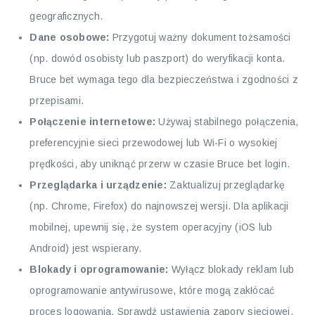
geograficznych.
Dane osobowe:
Przygotuj ważny dokument tożsamości
(np. dowód osobisty lub paszport) do weryfikacji konta.
Bruce bet wymaga tego dla bezpieczeństwa i zgodności z
przepisami.
Połączenie internetowe:
Używaj stabilnego połączenia,
preferencyjnie sieci przewodowej lub Wi-Fi o wysokiej
prędkości, aby uniknąć przerw w czasie Bruce bet login.
Przeglądarka i urządzenie:
Zaktualizuj przeglądarkę
(np. Chrome, Firefox) do najnowszej wersji. Dla aplikacji
mobilnej, upewnij się, że system operacyjny (iOS lub
Android) jest wspierany.
Blokady i oprogramowanie:
Wyłącz blokady reklam lub
oprogramowanie antywirusowe, które mogą zakłócać
proces logowania. Sprawdź ustawienia zapory sieciowej.