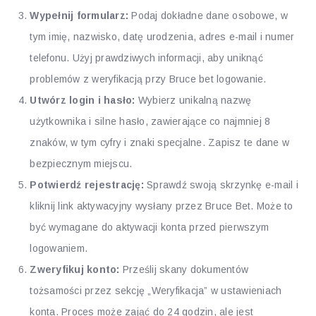
Wypełnij formularz:
Podaj dokładne dane osobowe, w
tym imię, nazwisko, datę urodzenia, adres e-mail i numer
telefonu. Użyj prawdziwych informacji, aby uniknąć
problemów z weryfikacją przy Bruce bet logowanie.
Utwórz login i hasło:
Wybierz unikalną nazwę
użytkownika i silne hasło, zawierające co najmniej 8
znaków, w tym cyfry i znaki specjalne. Zapisz te dane w
bezpiecznym miejscu.
Potwierdź rejestrację:
Sprawdź swoją skrzynkę e-mail i
kliknij link aktywacyjny wysłany przez Bruce Bet. Może to
być wymagane do aktywacji konta przed pierwszym
logowaniem.
Zweryfikuj konto:
Prześlij skany dokumentów
tożsamości przez sekcję „Weryfikacja” w ustawieniach
konta. Proces może zająć do 24 godzin, ale jest