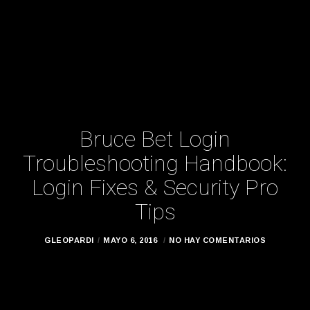
Bruce Bet Login
Troubleshooting Handbook:
Login Fixes & Security Pro
Tips
GLEOPARDI
MAYO 6, 2016
NO HAY COMENTARIOS