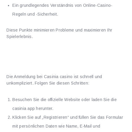
Ein grundlegendes Verständnis von Online-Casino-
Regeln und -Sicherheit.
Diese Punkte minimieren Probleme und maximieren Ihr
Spielerlebnis.
Registrierung bei Casinia: Schritt-
für-Schritt
Die Anmeldung bei Casinia casino ist schnell und
unkompliziert. Folgen Sie diesen Schritten:
Besuchen Sie die offizielle Website oder laden Sie die
casinia app herunter.
Klicken Sie auf „Registrieren“ und füllen Sie das Formular
mit persönlichen Daten wie Name, E-Mail und