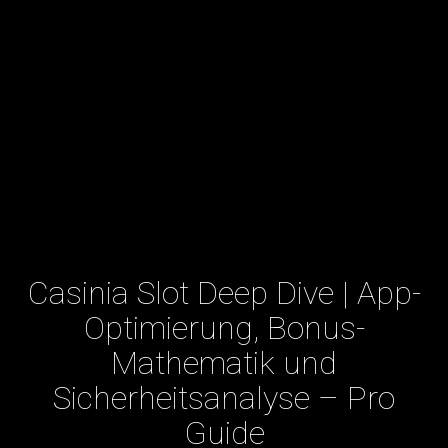
Casinia Slot Deep Dive | App-
Optimierung, Bonus-
Mathematik und
Sicherheitsanalyse – Pro
Guide