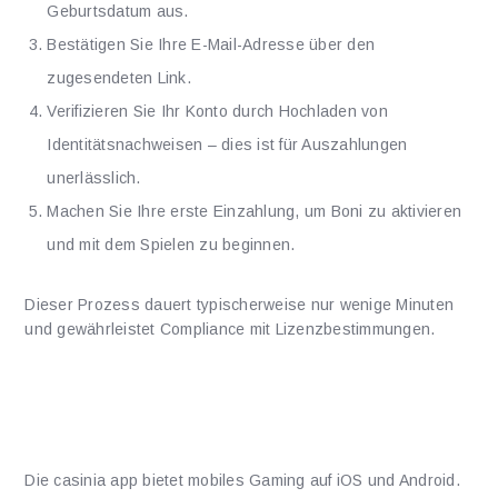
Geburtsdatum aus.
Bestätigen Sie Ihre E-Mail-Adresse über den
zugesendeten Link.
Verifizieren Sie Ihr Konto durch Hochladen von
Identitätsnachweisen – dies ist für Auszahlungen
unerlässlich.
Machen Sie Ihre erste Einzahlung, um Boni zu aktivieren
und mit dem Spielen zu beginnen.
Dieser Prozess dauert typischerweise nur wenige Minuten
und gewährleistet Compliance mit Lizenzbestimmungen.
Die Casinia App: Installation und
Nutzung
Die casinia app bietet mobiles Gaming auf iOS und Android.