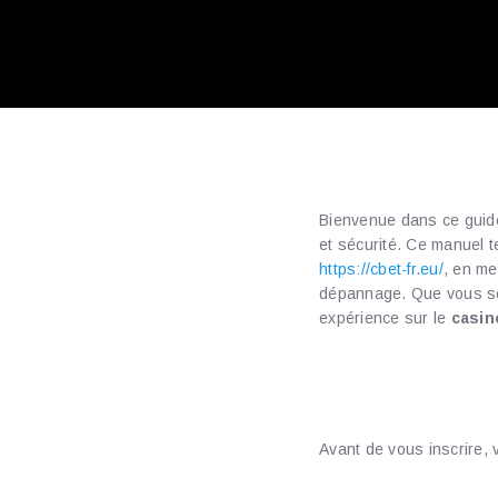
Bienvenue dans ce guide
et sécurité. Ce manuel t
https://cbet-fr.eu/
, en me
dépannage. Que vous soy
expérience sur le
casin
Avant de
Avant de vous inscrire, v