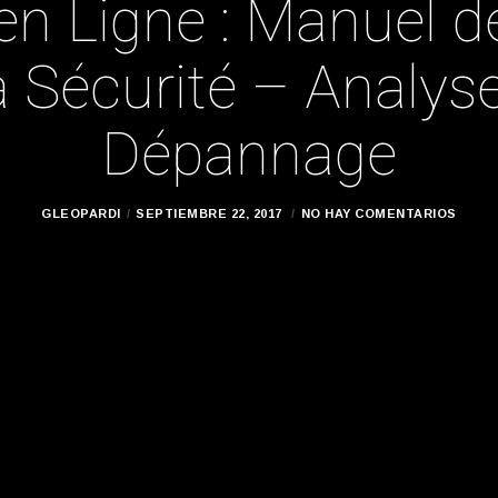
n Ligne : Manuel d
a Sécurité – Analys
Dépannage
GLEOPARDI
SEPTIEMBRE 22, 2017
NO HAY COMENTARIOS