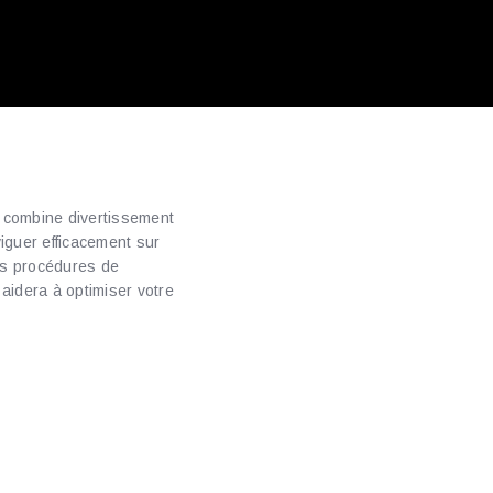
i combine divertissement
iguer efficacement sur
es procédures de
idera à optimiser votre
sentielle