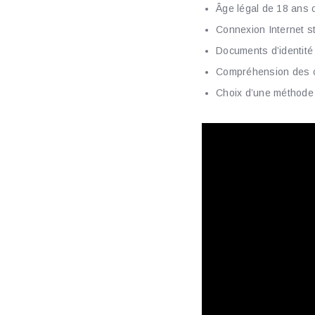
Âge légal de 18 ans o
Connexion Internet st
Documents d’identité 
Compréhension des c
Choix d’une méthode