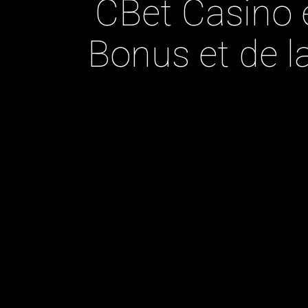
CBet Casino e
Bonus et de l