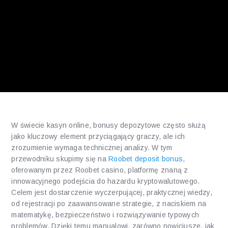
W świecie kasyn online, bonusy depozytowe często służą
jako kluczowy element przyciągający graczy, ale ich
zrozumienie wymaga technicznej analizy. W tym
przewodniku skupimy się na
Roobet deposit bonus
,
oferowanym przez Roobet casino, platformę znaną z
innowacyjnego podejścia do hazardu kryptowalutowego.
Celem jest dostarczenie wyczerpującej, praktycznej wiedzy,
od rejestracji po zaawansowane strategie, z naciskiem na
matematykę, bezpieczeństwo i rozwiązywanie typowych
problemów. Dzięki temu manualowi, zarówno nowicjusze, jak