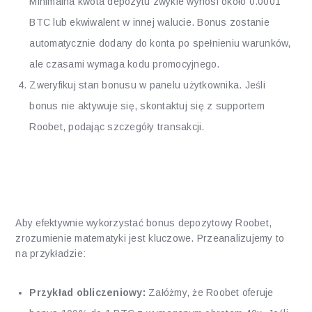
Minimalna kwota depozytu zwykle wynosi około 0.0001
BTC lub ekwiwalent w innej walucie. Bonus zostanie
automatycznie dodany do konta po spełnieniu warunków,
ale czasami wymaga kodu promocyjnego.
Zweryfikuj stan bonusu w panelu użytkownika. Jeśli
bonus nie aktywuje się, skontaktuj się z supportem
Roobet, podając szczegóły transakcji.
Strategia i matematyka bonusu
depozytowego
Aby efektywnie wykorzystać bonus depozytowy Roobet,
zrozumienie matematyki jest kluczowe. Przeanalizujemy to
na przykładzie:
Przykład obliczeniowy:
Załóżmy, że Roobet oferuje