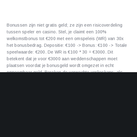
Bonusstrategie en Wiskundige
Analyse
Bonussen zijn niet gratis geld; ze zijn een risicoverdeling
tussen speler en casino. Stel, je claimt een 100%
welkomstbonus tot €200 met een omspeleis (WR) van 30x
het bonusbedrag. Depositie: €100 -> Bonus: €100 -> Totale
speelwaarde: €200. De WR is €100 * 30 = €3000. Dit
betekent dat je voor €3000 aan weddenschappen moet
plaatsen voordat je bonusgeld wordt omgezet in echt
opneembaar geld. Bereken de verwachte verlieskans: als
het gemiddelde RTP van toegestane spellen 96% is, verlies
je theoretisch 4% van de omgespeelde waarde: 4% van
€3000 = €120. Je startkapitaal was €200, dus het bonusspel
vermindert je theoretisch verlies. Echter, maximum
winstlimieten (bv. x10 bonusbedrag) zijn een kritieke
beperking om te controleren.
Banking: Stortingen en Opnames