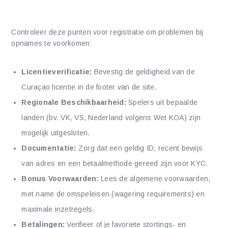
Checklist
Controleer deze punten voor registratie om problemen bij
opnames te voorkomen:
Licentieverificatie:
Bevestig de geldigheid van de
Curaçao licentie in de footer van de site.
Regionale Beschikbaarheid:
Spelers uit bepaalde
landen (bv. VK, VS, Nederland volgens Wet KOA) zijn
mogelijk uitgesloten.
Documentatie:
Zorg dat een geldig ID, recent bewijs
van adres en een betaalmethode gereed zijn voor KYC.
Bonus Voorwaarden:
Lees de algemene voorwaarden,
met name de omspeleisen (wagering requirements) en
maximale inzetregels.
Betalingen:
Verifieer of je favoriete stortings- en