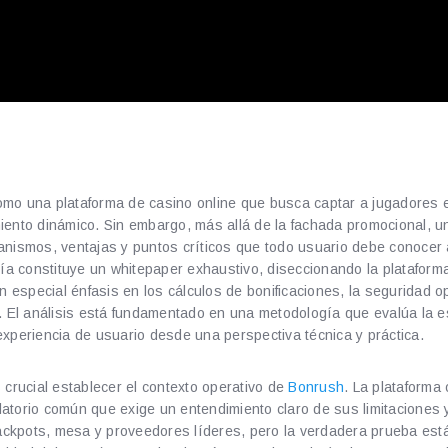
omo una plataforma de casino online que busca captar a jugadores
iento dinámico. Sin embargo, más allá de la fachada promocional, u
anismos, ventajas y puntos críticos que todo usuario debe conoce
uía constituye un whitepaper exhaustivo, diseccionando la plataform
on especial énfasis en los cálculos de bonificaciones, la seguridad op
. El análisis está fundamentado en una metodología que evalúa la es
experiencia de usuario desde una perspectiva técnica y práctica.
 crucial establecer el contexto operativo de
Bonrush
. La plataforma 
atorio común que exige un entendimiento claro de sus limitaciones y
jackpots, mesa y proveedores líderes, pero la verdadera prueba está