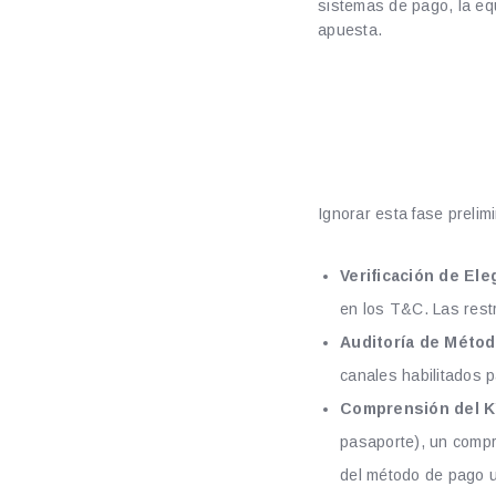
sistemas de pago, la eq
apuesta.
Antes de 
Crítica
Ignorar esta fase prelim
Verificación de Ele
en los T&C. Las restr
Auditoría de Méto
canales habilitados p
Comprensión del K
pasaporte), un compr
del método de pago ut