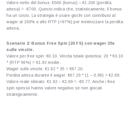
Valore netto del bonus: €500 (bonus) – €1.200 (perdita
attesa) = -€700. Questo indica che, statisticamente, il bonus
ha un costo. La strategia è usare giochi con contributo al
wager al 100% e alto RTP (>97%) per minimizzare la perdita
attesa.
Scenario 2: Bonus Free Spin (20 FS) con wager 35x
sulle vincite.
Valore per free spin: €0.10. Vincita totale ipotetica: 20 * €0.10
* (RTP 96%) = €1.92 medie.
Wager sulle vincite: €1.92 * 35 = €67.20.
Perdita attesa durante il wager: €67.20 * (1 – 0.96) = €2.69.
Valore reale stimato: €1.92 – €2.69 = -€0.77. Anche i free
spin spesso hanno valore negativo se non giocati
strategicamente.
Specifiche Tecniche di Elabet:
Dati Strutturali