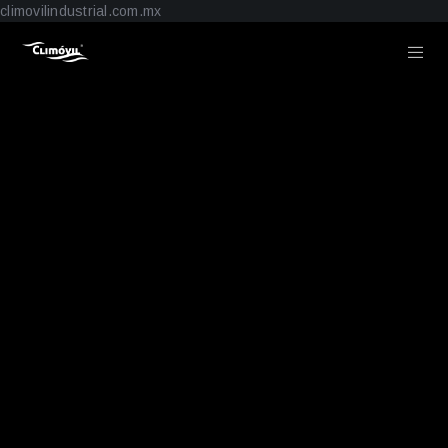
climovilindustrial.com.mx