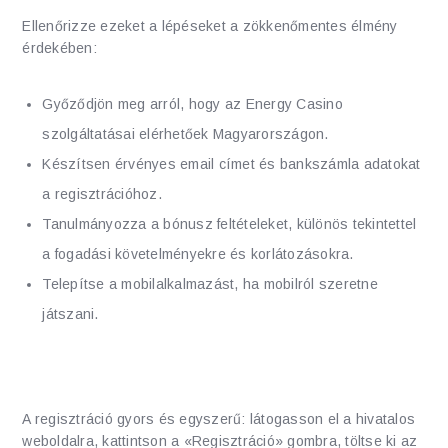
Ellenőrizze ezeket a lépéseket a zökkenőmentes élmény
érdekében:
Győződjön meg arról, hogy az Energy Casino
szolgáltatásai elérhetőek Magyarországon.
Készítsen érvényes email címet és bankszámla adatokat
a regisztrációhoz.
Tanulmányozza a bónusz feltételeket, különös tekintettel
a fogadási követelményekre és korlátozásokra.
Telepítse a mobilalkalmazást, ha mobilról szeretne
játszani.
Regisztráció lépésről lépésre
A regisztráció gyors és egyszerű: látogasson el a hivatalos
weboldalra, kattintson a «Regisztráció» gombra, töltse ki az