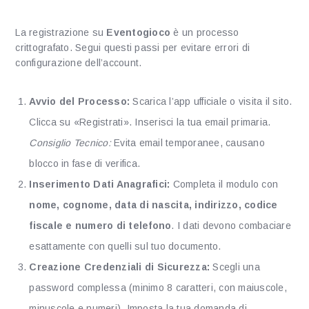
Tecnica Passo-Passo
La registrazione su
Eventogioco
è un processo
crittografato. Segui questi passi per evitare errori di
configurazione dell’account.
Avvio del Processo:
Scarica l’app ufficiale o visita il sito.
Clicca su «Registrati». Inserisci la tua email primaria.
Consiglio Tecnico:
Evita email temporanee, causano
blocco in fase di verifica.
Inserimento Dati Anagrafici:
Completa il modulo con
nome, cognome, data di nascita, indirizzo, codice
fiscale e numero di telefono
. I dati devono combaciare
esattamente con quelli sul tuo documento.
Creazione Credenziali di Sicurezza:
Scegli una
password complessa (minimo 8 caratteri, con maiuscole,
minuscole e numeri). Imposta la tua domanda di