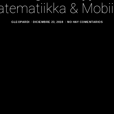
ematiikka & Mobiil
GLEOPARDI
DICIEMBRE 23, 2018
NO HAY COMENTARIOS