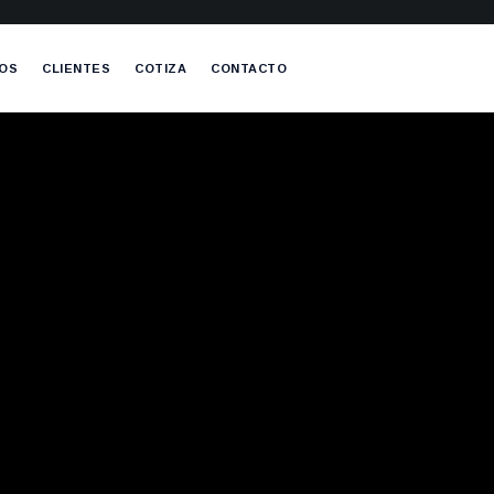
OS
CLIENTES
COTIZA
CONTACTO