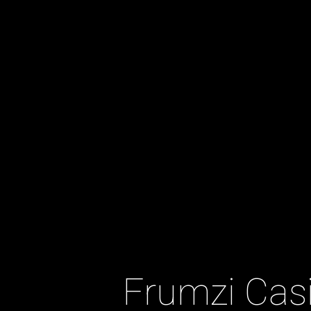
Frumzi Casi