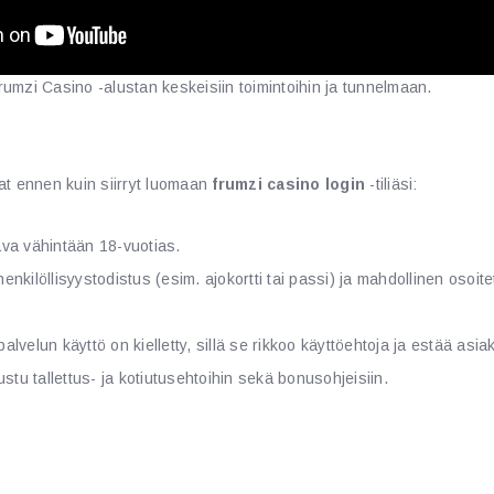
umzi Casino -alustan keskeisiin toimintoihin ja tunnelmaan.
n aloitat
at ennen kuin siirryt luomaan
frumzi casino login
-tiliäsi:
va vähintään 18-vuotias.
enkilöllisyystodistus (esim. ajokortti tai passi) ja mahdollinen osoite
lvelun käyttö on kielletty, sillä se rikkoo käyttöehtoja ja estää as
stu tallettus- ja kotiutusehtoihin sekä bonusohjeisiin.
itymisprosessi (Frumzi log