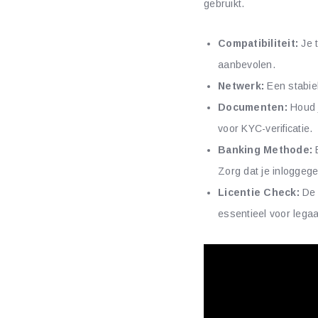
gebruikt.
Compatibiliteit:
Je t
aanbevolen.
Netwerk:
Een stabiel
Documenten:
Houd j
voor KYC-verificatie.
Banking Methode:
B
Zorg dat je inloggege
Licentie Check:
De 
essentieel voor legaa