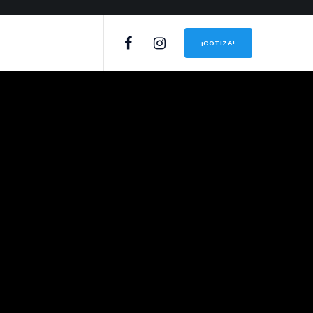
¡COTIZA!