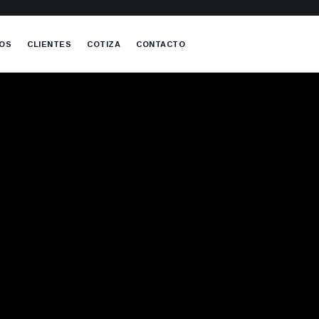
OS
CLIENTES
COTIZA
CONTACTO