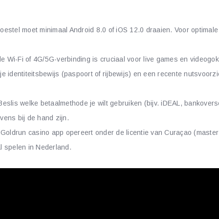
oestel moet minimaal Android 8.0 of iOS 12.0 draaien. Voor optimal
e Wi-Fi of 4G/5G-verbinding is cruciaal voor live games en videogo
e identiteitsbewijs (paspoort of rijbewijs) en een recente nutsvoor
eslis welke betaalmethode je wilt gebruiken (bijv. iDEAL, bankoversch
vens bij de hand zijn.
Goldrun casino app opereert onder de licentie van Curaçao (master l
l spelen in Nederland.