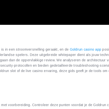
is in een stroomversnelling geraakt, en de
Goldrun casino app
posi
derlandse spelers. Deze uitgebreide whitepaper dient als jouw techn
gaan dan de oppervlakkige review. We analyseren de architectuur 
ecurity-protocollen en bieden gedetailleerde troubleshooting-scenar
ldrun slot of de live casino ervaring, deze gids geeft je de tools om 
egint: Essentiële Checklist
t met voorbereiding. Controleer deze punten voordat je de Goldrun 