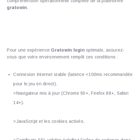
compréhension opérationnelle complète de la plateforme
gratowin
.
Avant de commencer : Liste de
vérification technique
Pour une expérience
Gratowin login
optimale, assurez-
vous que votre environnement remplit ces conditions :
Connexion Internet stable (latence <100ms recommandée
pour le jeu en direct).
>Navigateur mis à jour (Chrome 90+, Firefox 88+, Safari
14+).
>JavaScript et les cookies activés.
>Certificats SSL valides (vérifiez l’icône de cadenas dans