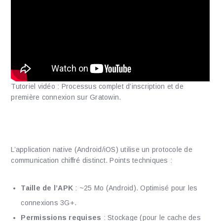
Tutoriel vidéo : Processus complet d’inscription et de
première connexion sur Gratowin.
Analyse Technique de
l’Application Mobile
L’application native (Android/iOS) utilise un protocole de
communication chiffré distinct. Points techniques :
Taille de l’APK
: ~25 Mo (Android). Optimisé pour les
connexions 3G+.
Permissions requises
: Stockage (pour le cache des