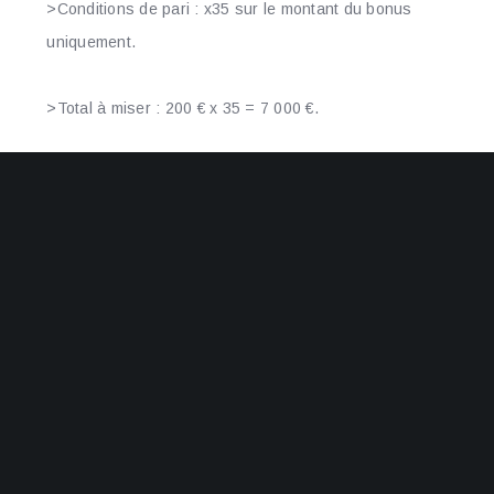
>Conditions de pari : x35 sur le montant du bonus
uniquement.
>Total à miser : 200 € x 35 = 7 000 €.
>Si la contribution du jeu est de 10% (machines à sous),
vous devez miser 70 000 € en valeur réelle pour libérer le
bonus.
Scénario de retrait optimal
: Dépôt de 50 €, réception
d’un bonus de 50 €. Misez sur des jeux à 100% de
contribution (roulette VIP, blackjack). Montant à miser : 50
€ x 35 = 1 750 €. Probabilité de conversion positive si
votre bankroll initial peut supporter la variance.