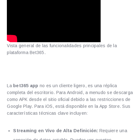
Vista general de las funcionalidades principales de la
plataforma Bet365.
Anatomía de la App Móvil de
Bet365
La
bet365 app
no es un cliente ligero, es una réplica
completa del escritorio. Para Android, a menudo se descarga
como APK desde el sitio oficial debido a las restricciones de
Google Play. Para iOS, está disponible en la App Store. Sus
características técnicas clave incluyen:
Streaming en Vivo de Alta Definición:
Requiere una