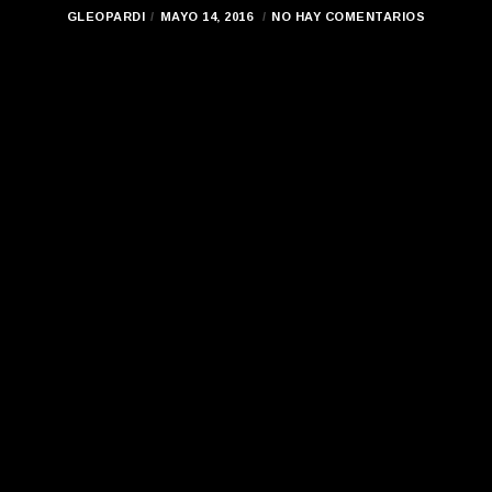
GLEOPARDI
MAYO 14, 2016
NO HAY COMENTARIOS