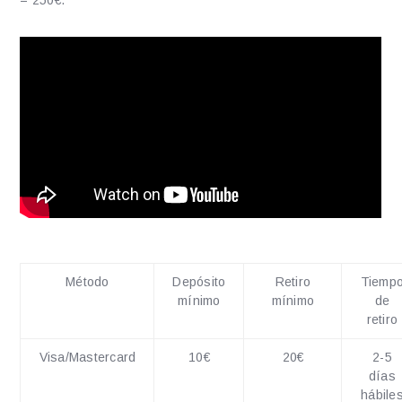
Ingresar y retirar dinero
Método
Depósito
Retiro
Tiemp
mínimo
mínimo
de
retiro
Visa/Mastercard
10€
20€
2-5
días
hábile