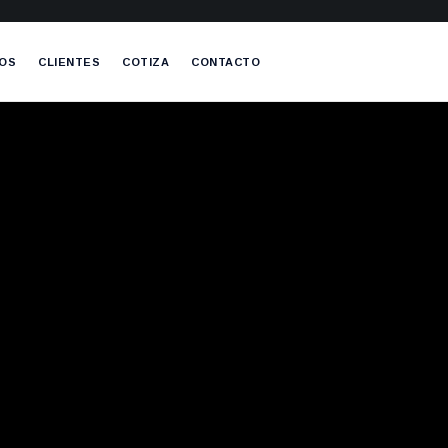
OS
CLIENTES
COTIZA
CONTACTO