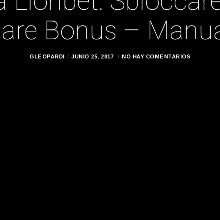
 Lionbet: Sbloccare 
olare Bonus – Manua
GLEOPARDI
JUNIO 25, 2017
NO HAY COMENTARIOS