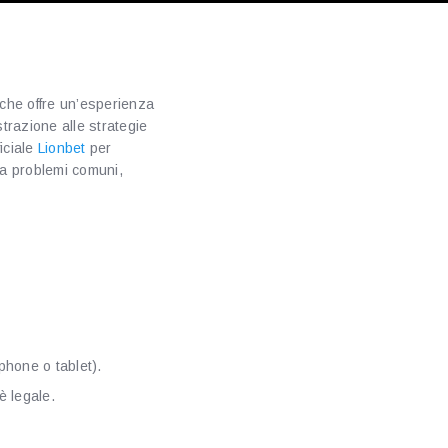
 che offre un’esperienza
strazione alle strategie
ficiale
Lionbet
per
i a problemi comuni,
phone o tablet).
è legale.