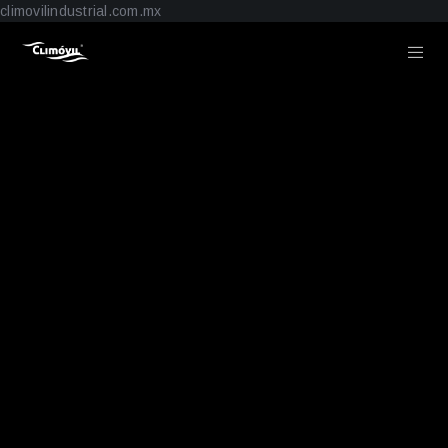
climovilindustrial.com.mx