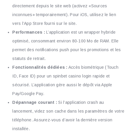
directement depuis le site web (activez «Sources
inconnues» temporairement). Pour iOS, utilisez le lien
vers l’App Store fourni sur le site.
Performances :
L’application est un wrapper hybride
optimisé, consommant environ 80-100 Mo de RAM. Elle
permet des notifications push pour les promotions et les
statuts de retrait.
Fonctionnalités dédiées :
Accès biométrique (Touch
ID, Face ID) pour un spinbet casino login rapide et
sécurisé. L’application gère aussi le dépôt via Apple
Pay/Google Pay.
Dépannage courant :
Si l’application crash au
lancement, videz son cache dans les paramètres de votre
téléphone. Assurez-vous d’avoir la dernière version
installée.