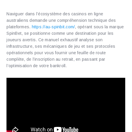
Naviguer dans l’écosystème des casinos en ligne
australiens demande une compréhension technique des
plateformes.
https://au-spinbit.com/
, opérant sous la marque
SpinBet, se positionne comme une destination pour les
joueurs avertis. Ce manuel exhaustif analyse son
infrastructure, ses mécaniques de jeu et ses protocoles
opérationnels pour vous fournir une feuille de route
complète, de l’inscription au retrait, en passant par
l’optimisation de votre bankroll.