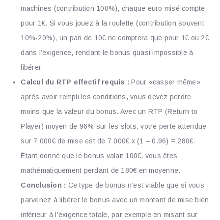
machines (contribution 100%), chaque euro misé compte
pour 1€. Si vous jouez à la roulette (contribution souvent
10%-20%), un pari de 10€ ne comptera que pour 1€ ou 2€
dans l’exigence, rendant le bonus quasi impossible à
libérer.
Calcul du RTP effectif requis :
Pour «casser même»
après avoir rempli les conditions, vous devez perdre
moins que la valeur du bonus. Avec un RTP (Return to
Player) moyen de 96% sur les slots, votre perte attendue
sur 7 000€ de mise est de 7 000€ x (1 – 0.96) = 280€.
Étant donné que le bonus valait 100€, vous êtes
mathématiquement perdant de 180€ en moyenne.
Conclusion :
Ce type de bonus n’est viable que si vous
parvenez à libérer le bonus avec un montant de mise bien
inférieur à l’exigence totale, par exemple en misant sur