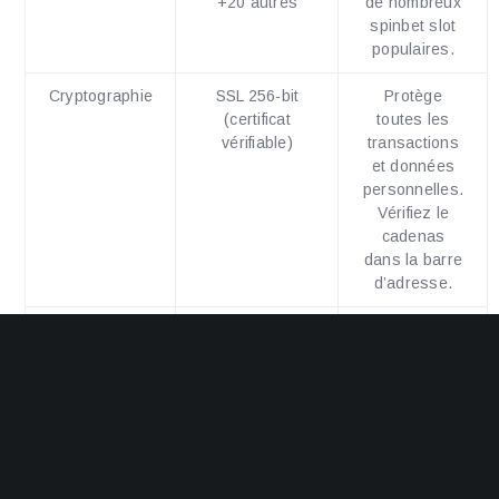
+20 autres
de nombreux
spinbet slot
populaires.
Cryptographie
SSL 256-bit
Protège
(certificat
toutes les
vérifiable)
transactions
et données
personnelles.
Vérifiez le
cadenas
dans la barre
d’adresse.
Devises
AUD (défaut),
Évitez les
acceptées
USD, EUR,
frais de
CAD, NOK, +
change en
cryptomonnaies
utilisant
l’AUD.
Méthodes de
Carte, Voucher,
Les dépôts
dépôt
E-wallets
crypto sont