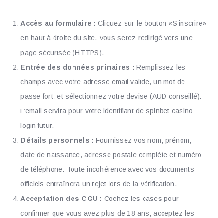
Accès au formulaire :
Cliquez sur le bouton «S’inscrire»
en haut à droite du site. Vous serez redirigé vers une
page sécurisée (HTTPS).
Entrée des données primaires :
Remplissez les
champs avec votre adresse email valide, un mot de
passe fort, et sélectionnez votre devise (AUD conseillé).
L’email servira pour votre identifiant de spinbet casino
login futur.
Détails personnels :
Fournissez vos nom, prénom,
date de naissance, adresse postale complète et numéro
de téléphone. Toute incohérence avec vos documents
officiels entraînera un rejet lors de la vérification.
Acceptation des CGU :
Cochez les cases pour
confirmer que vous avez plus de 18 ans, acceptez les