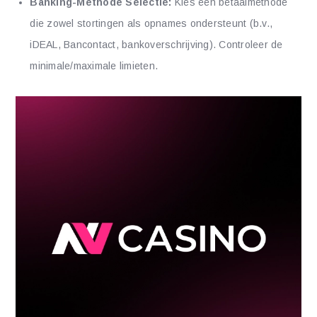
Banking-Methode Selectie:
Kies een betaalmethode
die zowel stortingen als opnames ondersteunt (b.v.,
iDEAL, Bancontact, bankoverschrijving). Controleer de
minimale/maximale limieten.