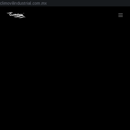
climovilindustrial.com.mx