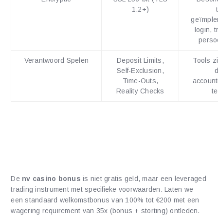
1.2+)
geïmple
login, 
persoo
Verantwoord Spelen
Deposit Limits,
Tools z
Self-Exclusion,
d
Time-Outs,
accounti
Reality Checks
te
Bonusstrategie & Wagering
Wiskunde: Een Praktische
Analyse
De
nv casino bonus
is niet gratis geld, maar een leveraged
trading instrument met specifieke voorwaarden. Laten we
een standaard welkomstbonus van 100% tot €200 met een
wagering requirement van 35x (bonus + storting) ontleden.