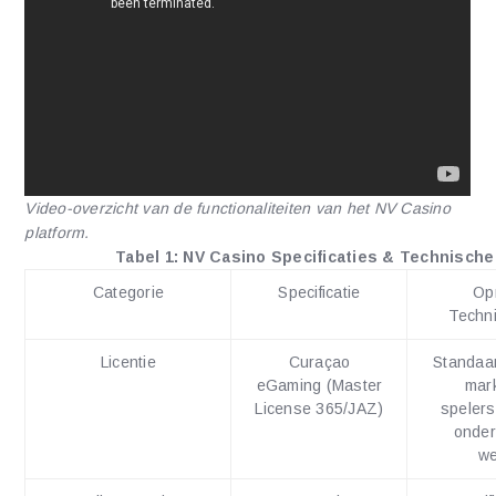
Video-overzicht van de functionaliteiten van het NV Casino
platform.
Tabel 1: NV Casino Specificaties & Technische
Categorie
Specificatie
Op
Techn
Licentie
Curaçao
Standaar
eGaming (Master
mar
License 365/JAZ)
spelers
onder
we