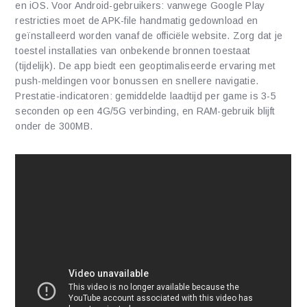
en iOS. Voor Android-gebruikers: vanwege Google Play
restricties moet de APK-file handmatig gedownload en
geïnstalleerd worden vanaf de officiële website. Zorg dat je
toestel installaties van onbekende bronnen toestaat
(tijdelijk). De app biedt een geoptimaliseerde ervaring met
push-meldingen voor bonussen en snellere navigatie.
Prestatie-indicatoren: gemiddelde laadtijd per game is 3-5
seconden op een 4G/5G verbinding, en RAM-gebruik blijft
onder de 300MB.