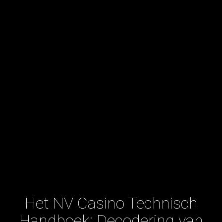
Het NV Casino Technisch
Handboek: Decodering van