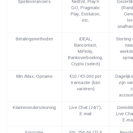
Spelleveranciers
NetEnt, Play’n
Gecerti
GO, Pragmatic
(Ran
Play, Evolution,
Gene
etc.
lev
onafhank
Betalingsmethoden
iDEAL,
Storting
Bancontact,
naa
MiFinity,
werkda
Bankoverboeking,
opna
Crypto (select)
Min./Max. Opname
€10 / €5.000 per
Dagelijk
transactie (kan
zijn va
variëren)
c
account
Klantenondersteuning
Live Chat (24/7),
Gemiddel
E-mail
Live Cha
E-mai
Encryptie
SSL 256-bit (TLS
Besche