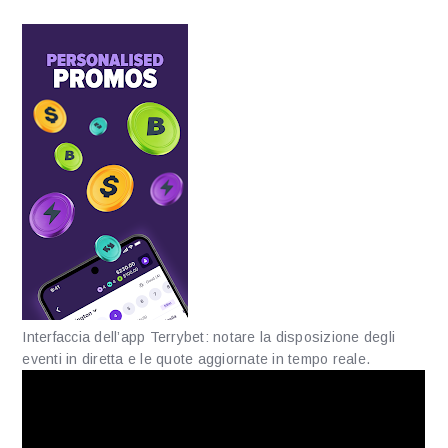
Interfaccia dell’app Terrybet: notare la disposizione degli
eventi in diretta e le quote aggiornate in tempo reale.