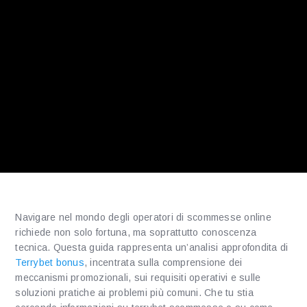
Navigare nel mondo degli operatori di scommesse online
richiede non solo fortuna, ma soprattutto conoscenza
tecnica. Questa guida rappresenta un’analisi approfondita di
Terrybet bonus
, incentrata sulla comprensione dei
meccanismi promozionali, sui requisiti operativi e sulle
soluzioni pratiche ai problemi più comuni. Che tu stia