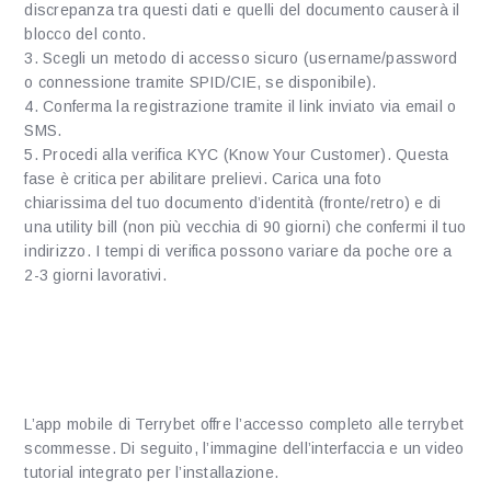
discrepanza tra questi dati e quelli del documento causerà il
blocco del conto.
3. Scegli un metodo di accesso sicuro (username/password
o connessione tramite SPID/CIE, se disponibile).
4. Conferma la registrazione tramite il link inviato via email o
SMS.
5. Procedi alla verifica KYC (Know Your Customer). Questa
fase è critica per abilitare prelievi. Carica una foto
chiarissima del tuo documento d’identità (fronte/retro) e di
una utility bill (non più vecchia di 90 giorni) che confermi il tuo
indirizzo. I tempi di verifica possono variare da poche ore a
2-3 giorni lavorativi.
Applicazione Mobile:
Configurazione e Ottimizzazione
L’app mobile di Terrybet offre l’accesso completo alle terrybet
scommesse. Di seguito, l’immagine dell’interfaccia e un video
tutorial integrato per l’installazione.