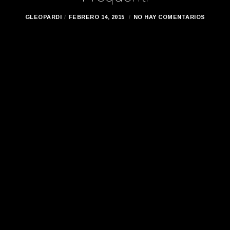
GLEOPARDI
FEBRERO 14, 2015
NO HAY COMENTARIOS