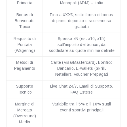
Primaria
Monopoli (ADM) – Italia
Bonus di
Fino a XXX€, sotto forma di bonus
Benvenuto
di primo deposito o scommessa
Tipico
gratuita
Requisito di
Spesso xN (es. x10, x15)
Puntata
sull’importo del bonus, da
(Wagering)
soddisfare su quote minime definite
Metodi di
Carte (Visa/Mastercard), Bonifico
Pagamento
Bancario, E-wallets (Skrill,
Neteller), Voucher Prepagati
Supporto
Live Chat 24/7, Email di Supporto,
Tecnico
FAQ Estese
Margine di
Variabile tra il 5% e il 10% sugli
Mercato
eventi sportivi principali
(Overround)
Medio