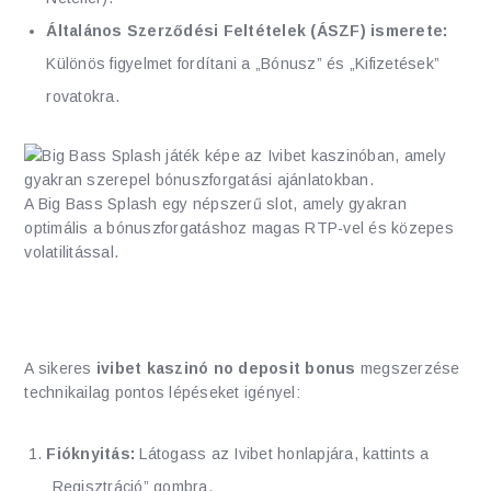
Általános Szerződési Feltételek (ÁSZF) ismerete:
Különös figyelmet fordítani a „Bónusz” és „Kifizetések”
rovatokra.
A Big Bass Splash egy népszerű slot, amely gyakran
optimális a bónuszforgatáshoz magas RTP-vel és közepes
volatilitással.
Regisztráció és Bónusz Aktiválás
Lépésről Lépésre
A sikeres
ivibet kaszinó no deposit bonus
megszerzése
technikailag pontos lépéseket igényel:
Fióknyitás:
Látogass az Ivibet honlapjára, kattints a
„Regisztráció” gombra.