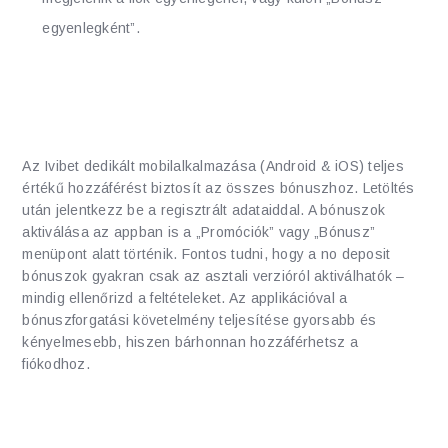
egyenlegként”.
Mobilalkalmazás: Bónuszok a
tenyeredben
Az Ivibet dedikált mobilalkalmazása (Android & iOS) teljes
értékű hozzáférést biztosít az összes bónuszhoz. Letöltés
után jelentkezz be a regisztrált adataiddal. A bónuszok
aktiválása az appban is a „Promóciók” vagy „Bónusz”
menüpont alatt történik. Fontos tudni, hogy a no deposit
bónuszok gyakran csak az asztali verzióról aktiválhatók –
mindig ellenőrizd a feltételeket. Az applikációval a
bónuszforgatási követelmény teljesítése gyorsabb és
kényelmesebb, hiszen bárhonnan hozzáférhetsz a
fiókodhoz.
Specifikációk és Technikai Adatok