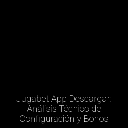
Jugabet App Descargar:
Análisis Técnico de
Configuración y Bonos