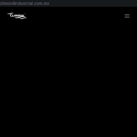
climovilindustrial.com.mx