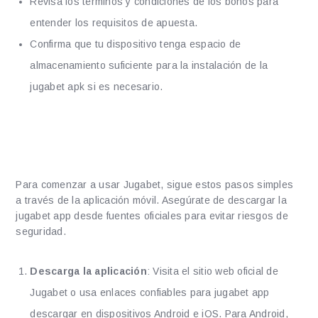
Revisa los términos y condiciones de los bonos para
entender los requisitos de apuesta.
Confirma que tu dispositivo tenga espacio de
almacenamiento suficiente para la instalación de la
jugabet apk si es necesario.
Guía Rápida de Registro en
Jugabet App
Para comenzar a usar Jugabet, sigue estos pasos simples
a través de la aplicación móvil. Asegúrate de descargar la
jugabet app desde fuentes oficiales para evitar riesgos de
seguridad.
Descarga la aplicación
: Visita el sitio web oficial de
Jugabet o usa enlaces confiables para jugabet app
descargar en dispositivos Android e iOS. Para Android,