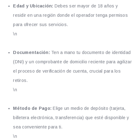
Edad y Ubicación:
Debes ser mayor de 18 años y
residir en una región donde el operador tenga permisos
para ofrecer sus servicios.
\n
Documentación:
Ten a mano tu documento de identidad
(DNI) y un comprobante de domicilio reciente para agilizar
el proceso de verificación de cuenta, crucial para los
retiros.
\n
Método de Pago:
Elige un medio de depósito (tarjeta,
billetera electrónica, transferencia) que esté disponible y
sea conveniente para ti.
\n