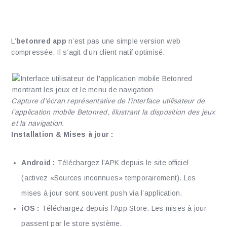
L’application mobile Betonred :
Architecture et optimisation
L’
betonred app
n’est pas une simple version web
compressée. Il s’agit d’un client natif optimisé.
Capture d’écran représentative de l’interface utilisateur de
l’application mobile Betonred, illustrant la disposition des jeux
et la navigation.
Installation & Mises à jour :
Android :
Téléchargez l’APK depuis le site officiel
(activez «Sources inconnues» temporairement). Les
mises à jour sont souvent push via l’application.
iOS :
Téléchargez depuis l’App Store. Les mises à jour
passent par le store système.