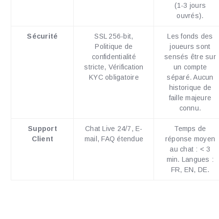
(1-3 jours
ouvrés).
Sécurité
SSL 256-bit,
Les fonds des
Politique de
joueurs sont
confidentialité
sensés être sur
stricte, Vérification
un compte
KYC obligatoire
séparé. Aucun
historique de
faille majeure
connu.
Support
Chat Live 24/7, E-
Temps de
Client
mail, FAQ étendue
réponse moyen
au chat : < 3
min. Langues :
FR, EN, DE.
Stratégie & Mathématiques des