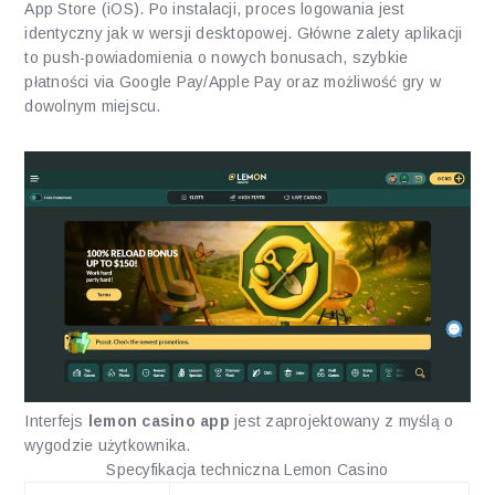
App Store (iOS). Po instalacji, proces logowania jest
identyczny jak w wersji desktopowej. Główne zalety aplikacji
to push-powiadomienia o nowych bonusach, szybkie
płatności via Google Pay/Apple Pay oraz możliwość gry w
dowolnym miejscu.
Interfejs
lemon casino app
jest zaprojektowany z myślą o
wygodzie użytkownika.
Specyfikacja techniczna Lemon Casino