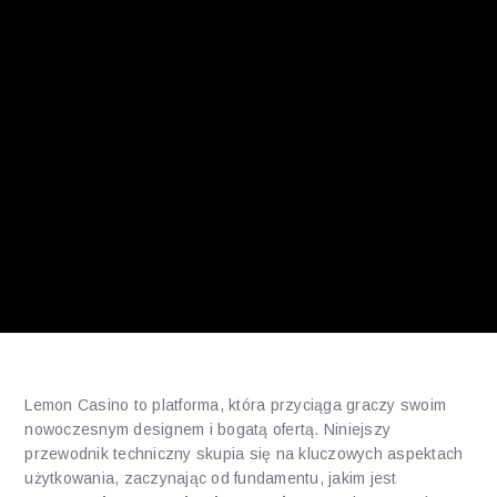
Lemon Casino to platforma, która przyciąga graczy swoim
nowoczesnym designem i bogatą ofertą. Niniejszy
przewodnik techniczny skupia się na kluczowych aspektach
użytkowania, zaczynając od fundamentu, jakim jest