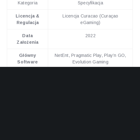
Kategoria
Specyfikacja
Licencja &
Licencja Curacao (Curaçao
Regulacja
eGaming)
Data
2022
Założenia
Główny
NetEnt, Pragmatic Play, Play’n GO,
Software
Evolution Gaming
Waluty
PLN (główna), EUR, USD, NOK
Metody
Blik, Przelewy24, Visa/Mastercard,
Płatności
Skrill, Paysafecard
Wsparcie
Czat na żywo 24/7, e-mail
Klienta
Strategia bonusowa: Rozkładanie