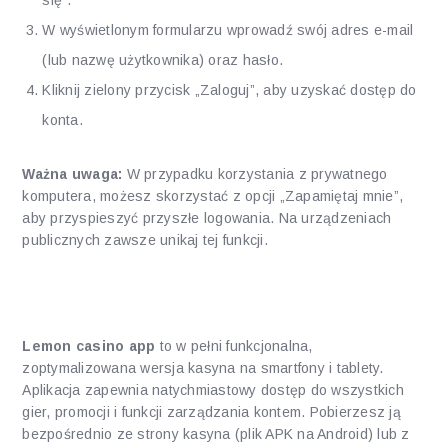
się”.
W wyświetlonym formularzu wprowadź swój adres e-mail
(lub nazwę użytkownika) oraz hasło.
Kliknij zielony przycisk „Zaloguj”, aby uzyskać dostęp do
konta.
Ważna uwaga:
W przypadku korzystania z prywatnego
komputera, możesz skorzystać z opcji „Zapamiętaj mnie”,
aby przyspieszyć przyszłe logowania. Na urządzeniach
publicznych zawsze unikaj tej funkcji.
Lemon Casino App: Mobilne
centrum dowodzenia
Lemon casino app
to w pełni funkcjonalna,
zoptymalizowana wersja kasyna na smartfony i tablety.
Aplikacja zapewnia natychmiastowy dostęp do wszystkich
gier, promocji i funkcji zarządzania kontem. Pobierzesz ją
bezpośrednio ze strony kasyna (plik APK na Android) lub z