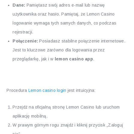
Dane:
Pamiętasz swój adres e-mail lub nazwę
użytkownika oraz hasło. Pamiętaj, że Lemon Casino
logowanie wymaga tych samych danych, co podczas
rejestracji.
Połączenie:
Posiadasz stabilne połączenie internetowe.
Jest to kluczowe zarówno dla logowania przez
przeglądarkę, jak i w
lemon casino app
.
Proces logowania krok po kroku
Procedura
Lemon casino login
jest intuicyjna:
Przejdź na oficjalną stronę Lemon Casino lub uruchom
aplikację mobilną.
W prawym górnym rogu znajdź i kliknij przycisk „Zaloguj