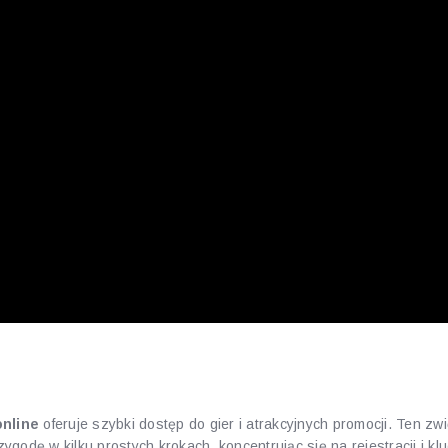
online
oferuje szybki dostęp do gier i atrakcyjnych promocji. Ten zw
godę w kilku prostych krokach, koncentrując się na rejestracji i klu