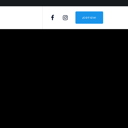
¡COTIZA!