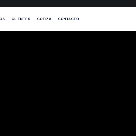
OS
CLIENTES
COTIZA
CONTACTO