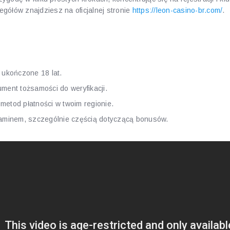
gółów znajdziesz na oficjalnej stronie
https://leon-casino-br.com/
.
czniesz
 ukończone 18 lat.
ment tożsamości do weryfikacji.
etod płatności w twoim regionie.
laminem, szczególnie częścią dotyczącą bonusów.