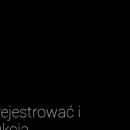
ejestrować i
ukcja