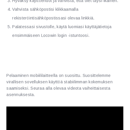
Hyväksy käyttöehdot ja vahvista, että olet täysi-ikäinen.
Vahvista sähköpostisi klikkaamalla
rekisteröintisähköpostissasi olevaa linkkiä.
Palatessasi sivustolle, käytä luomiasi käyttäjätietoja
ensimmäiseen Locowin login -istuntoosi.
Locowin Mobiilisovellus: Asennus
ja optimointi
Pelaaminen mobiililaitteella on suosittu. Suosittelemme
virallisen sovelluksen käyttöä stabiilimman kokemuksen
saamiseksi. Seuraa alla olevaa videota vaiheittaisesta
asennuksesta.