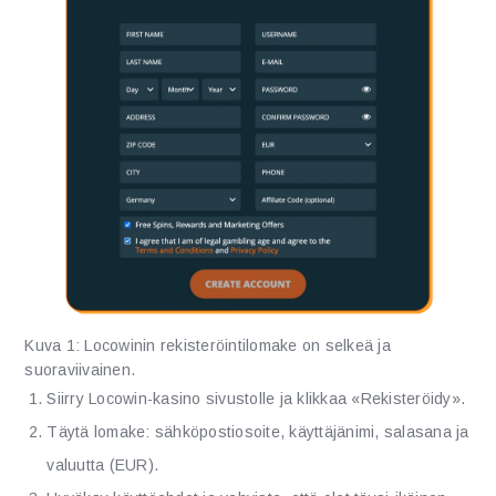
Kuva 1: Locowinin rekisteröintilomake on selkeä ja
suoraviivainen.
Siirry Locowin-kasino sivustolle ja klikkaa «Rekisteröidy».
Täytä lomake: sähköpostiosoite, käyttäjänimi, salasana ja
valuutta (EUR).