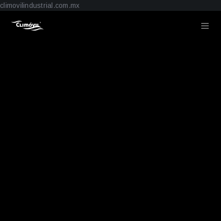
climovilindustrial.com.mx