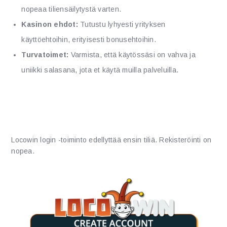
nopeaa tiliensäilytystä varten.
Kasinon ehdot:
Tutustu lyhyesti yrityksen
käyttöehtoihin, erityisesti bonusehtoihin.
Turvatoimet:
Varmista, että käytössäsi on vahva ja
uniikki salasana, jota et käytä muilla palveluilla.
Rekisteröitymisprosessi ja
ensimmäinen Locowin login
Locowin login -toiminto edellyttää ensin tiliä. Rekisteröinti on
nopea.