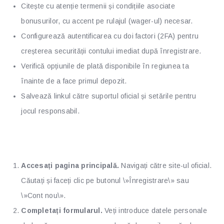
Citește cu atenție termenii și condițiile asociate
bonusurilor, cu accent pe rulajul (wager-ul) necesar.
Configurează autentificarea cu doi factori (2FA) pentru
creșterea securității contului imediat după înregistrare.
Verifică opțiunile de plată disponibile în regiunea ta
înainte de a face primul depozit.
Salvează linkul către suportul oficial și setările pentru
jocul responsabil.
Înregistrare
Accesați pagina principală.
Navigați către site-ul oficial.
Căutați și faceți clic pe butonul \»Înregistrare\» sau
\»Cont nou\».
Completați formularul.
Veți introduce datele personale