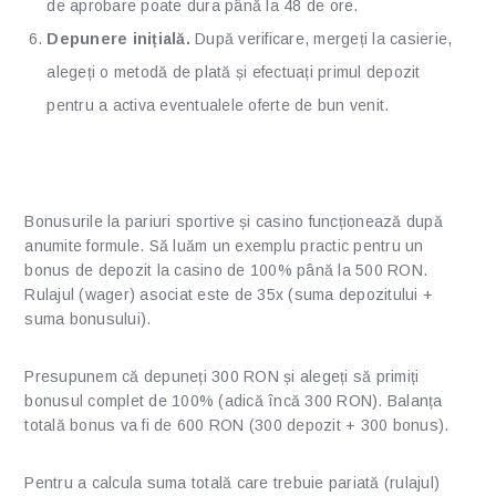
de aprobare poate dura până la 48 de ore.
Depunere inițială.
După verificare, mergeți la casierie,
alegeți o metodă de plată și efectuați primul depozit
pentru a activa eventualele oferte de bun venit.
Calcularea bonusului tău
Bonusurile la pariuri sportive și casino funcționează după
anumite formule. Să luăm un exemplu practic pentru un
bonus de depozit la casino de 100% până la 500 RON.
Rulajul (wager) asociat este de 35x (suma depozitului +
suma bonusului).
Presupunem că depuneți 300 RON și alegeți să primiți
bonusul complet de 100% (adică încă 300 RON). Balanța
totală bonus va fi de 600 RON (300 depozit + 300 bonus).
Pentru a calcula suma totală care trebuie pariată (rulajul)