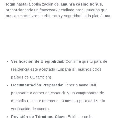
login
hasta la optimización del
amunra casino bonus
,
proporcionando un framework detallado para usuarios que
buscan maximizar su eficiencia y seguridad en la plataforma.
Antes de Empezar: Lista de
Verificación del Jugador
Informado
Verificación de Elegibilidad:
Confirma que tu país de
residencia esté aceptado (España sí, muchos otros
países de UE también).
Documentación Preparada:
Tener a mano DNI,
pasaporte o carnet de conducir, y un comprobante de
domicilio reciente (menos de 3 meses) para agilizar la
verificación de cuenta.
Revisión de Términos Clave:
Enfócate en los