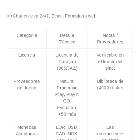
Oferta de Juegos
<>Chat en vivo 24/7, Email, Formulario web
Categoría
Detalle
Notas /
Técnico
Proveedores
Licencia
Licencia de
Verificable en
Curaçao
el footer del
(365/JAZ)
sitio.
Proveedores
NetEnt,
Biblioteca de
de Juego
Pragmatic
+4000 títulos.
Play, Play’n
GO,
Evolution,
+50 más
Monedas
EUR, USD,
Las
Aceptadas
CAD, NOK,
transacciones