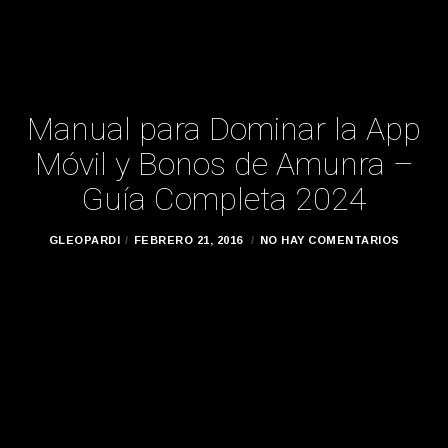
Manual para Dominar la App
Móvil y Bonos de Amunra –
Guía Completa 2024
GLEOPARDI
FEBRERO 21, 2016
NO HAY COMENTARIOS