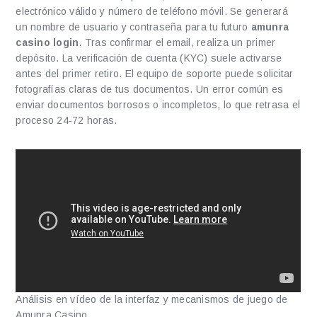
electrónico válido y número de teléfono móvil. Se generará
un nombre de usuario y contraseña para tu futuro
amunra
casino login
. Tras confirmar el email, realiza un primer
depósito. La verificación de cuenta (KYC) suele activarse
antes del primer retiro. El equipo de soporte puede solicitar
fotografías claras de tus documentos. Un error común es
enviar documentos borrosos o incompletos, lo que retrasa el
proceso 24-72 horas.
Análisis en vídeo de la interfaz y mecanismos de juego de
Amunra Casino.