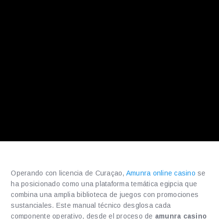
Operando con licencia de Curaçao,
Amunra online casino
se
ha posicionado como una plataforma temática egipcia que
combina una amplia biblioteca de juegos con promociones
sustanciales. Este manual técnico desglosa cada
componente operativo, desde el proceso de
amunra casino