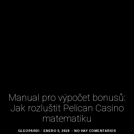
Manual pro výpočet bonusů:
Jak rozluštit Pelican Casino
matematiku
GLEOPARDI
ENERO 5, 2018
NO HAY COMENTARIOS