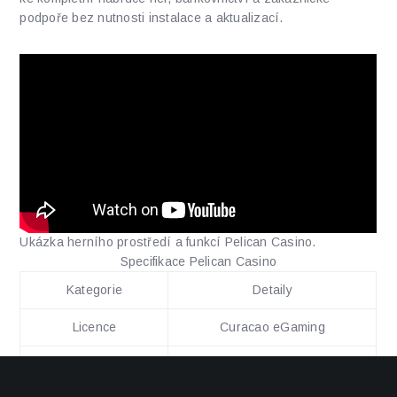
podpoře bez nutnosti instalace a aktualizací.
Ukázka herního prostředí a funkcí Pelican Casino.
Specifikace Pelican Casino
Kategorie
Detaily
Licence
Curacao eGaming
Měna
Česká koruna (CZK)