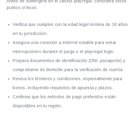
Antes de sumergirte en el casino playregal, considera estos
puntos críticos:
Verifica que cumples con la edad legal mínima de 18 años
en tu jurisdicción.
Asegura una conexión a Internet estable para evitar
interrupciones durante el juego o el playregal login.
Prepara documentos de identificación (DNI, pasaporte) y
comprobante de domicilio para la verificación de cuenta.
Revisa los términos y condiciones, especialmente para
bonos, incluyendo requisitos de apuesta y plazos.
Confirma que los métodos de pago preferidos están
disponibles en tu región.
Registro en PlayRegal: Pasos
Detallados