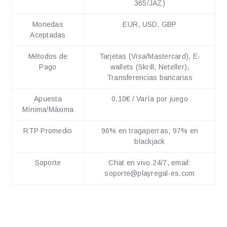
365/JAZ)
Monedas
EUR, USD, GBP
Aceptadas
Métodos de
Tarjetas (Visa/Mastercard), E-
Pago
wallets (Skrill, Neteller),
Transferencias bancarias
Apuesta
0.10€ / Varía por juego
Mínima/Máxima
RTP Promedio
96% en tragaperras, 97% en
blackjack
Soporte
Chat en vivo 24/7, email:
soporte@playregal-es.com
Métodos de Pago y Retiros:
Procesos Técnicos