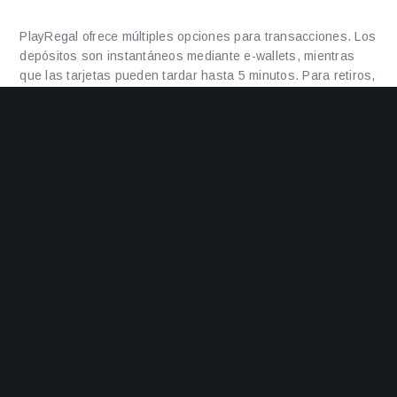
PlayRegal ofrece múltiples opciones para transacciones. Los
depósitos son instantáneos mediante e-wallets, mientras
que las tarjetas pueden tardar hasta 5 minutos. Para retiros,
el tiempo varía: e-wallets (24-48 horas), tarjetas (3-5 días
hábiles). Los límites son: depósito mínimo de 10€, retiro
mínimo de 20€, y máximo mensual de 5,000€. Siempre
verifica tu cuenta con documentos antes de solicitar retiros
para evitar demoras. Las comisiones son generalmente
nulas, pero consulta los términos para excepciones.
Seguridad y Licencias: Análisis
Profundo
El casino playregal opera bajo la licencia de Curacao
eGaming, que exige estándares de juego justo y protección
al jugador. Utiliza encriptación SSL de 256 bits para proteger
datos durante el playregal login y transacciones. Los juegos
son auditados por laboratorios independientes para