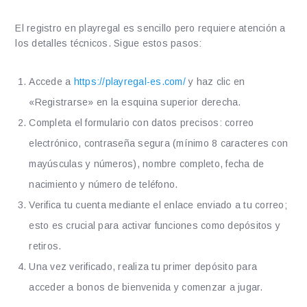
El registro en playregal es sencillo pero requiere atención a
los detalles técnicos. Sigue estos pasos:
Accede a
https://playregal-es.com/
y haz clic en
«Registrarse» en la esquina superior derecha.
Completa el formulario con datos precisos: correo
electrónico, contraseña segura (mínimo 8 caracteres con
mayúsculas y números), nombre completo, fecha de
nacimiento y número de teléfono.
Verifica tu cuenta mediante el enlace enviado a tu correo;
esto es crucial para activar funciones como depósitos y
retiros.
Una vez verificado, realiza tu primer depósito para
acceder a bonos de bienvenida y comenzar a jugar.