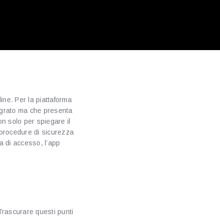
ine. Per la piattaforma
egrato ma che presenta
n solo per spiegare il
 procedure di sicurezza
a di accesso, l’app
are
 Trascurare questi punti