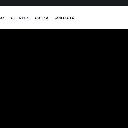
OS
CLIENTES
COTIZA
CONTACTO