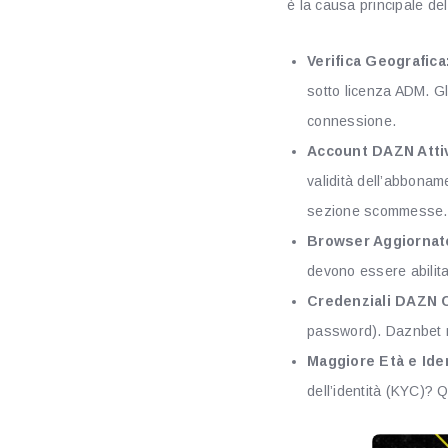
è la causa principale de
Verifica Geografica
sotto licenza ADM. Gl
connessione.
Account DAZN Atti
validità dell’abbonam
sezione scommesse.
Browser Aggiornat
devono essere abilita
Credenziali DAZN C
password). Daznbet n
Maggiore Età e Iden
dell’identità (KYC)? 