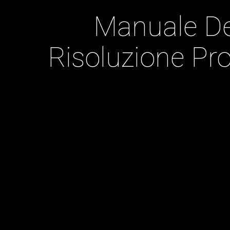
Manuale Def
Risoluzione Pro