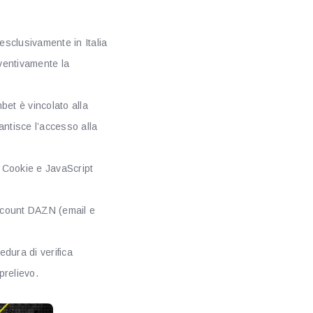
 esclusivamente in Italia
ventivamente la
t è vincolato alla
ntisce l’accesso alla
? Cookie e JavaScript
account DAZN (email e
dura di verifica
prelievo.