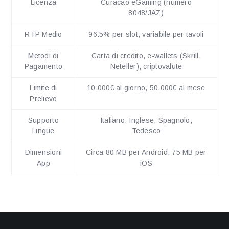
Licenza
Curacao eGaming (numero
8048/JAZ)
RTP Medio
96.5% per slot, variabile per tavoli
Metodi di
Carta di credito, e-wallets (Skrill,
Pagamento
Neteller), criptovalute
Limite di
10.000€ al giorno, 50.000€ al mese
Prelievo
Supporto
Italiano, Inglese, Spagnolo,
Lingue
Tedesco
Dimensioni
Circa 80 MB per Android, 75 MB per
App
iOS
Banking e Transazioni
L’app N1bet supporta depositi istantanei e prelievi entro 24