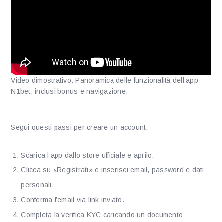
Video dimostrativo: Panoramica delle funzionalità dell’app
N1bet, inclusi bonus e navigazione.
Registrazione sull’App N1bet
Segui questi passi per creare un account:
Scarica l’app dallo store ufficiale e aprilo.
Clicca su «Registrati» e inserisci email, password e dati
personali.
Conferma l’email via link inviato.
Completa la verifica KYC caricando un documento