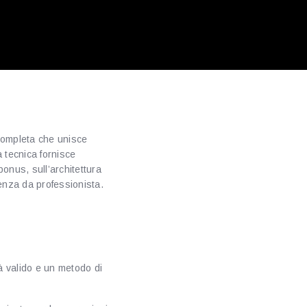
completa che unisce
 tecnica fornisce
onus, sull’architettura
enza da professionista.
le
à valido e un metodo di