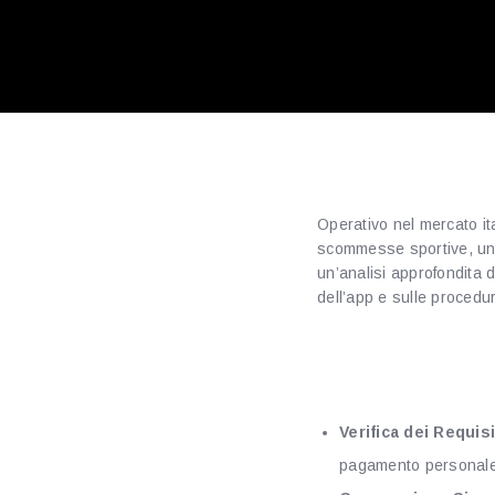
Operativo nel mercato i
scommesse sportive, un c
un’analisi approfondita 
dell’app e sulle procedu
Prima di 
Verifica dei Requisi
pagamento personale