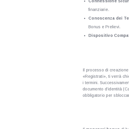
Connessione Sicur
finanziarie.
Conoscenza dei Te
Bonus e Prelievi.
Dispositivo Compat
Registraz
Il processo di creazione
«Registrati», ti verrà c
i termini. Successivamen
documento d’identità (Ca
obbligatorio per sbloccare
Analisi M