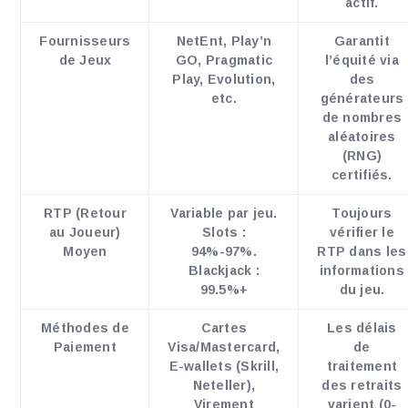
actif.
Fournisseurs
NetEnt, Play’n
Garantit
de Jeux
GO, Pragmatic
l’équité via
Play, Evolution,
des
etc.
générateurs
de nombres
aléatoires
(RNG)
certifiés.
RTP (Retour
Variable par jeu.
Toujours
au Joueur)
Slots :
vérifier le
Moyen
94%-97%.
RTP dans les
Blackjack :
informations
99.5%+
du jeu.
Méthodes de
Cartes
Les délais
Paiement
Visa/Mastercard,
de
E-wallets (Skrill,
traitement
Neteller),
des retraits
Virement
varient (0-