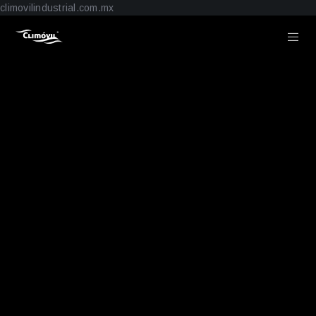
climovilindustrial.com.mx