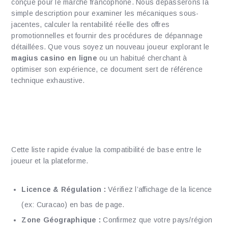
conçue pour le marché francophone. Nous dépasserons la
simple description pour examiner les mécaniques sous-
jacentes, calculer la rentabilité réelle des offres
promotionnelles et fournir des procédures de dépannage
détaillées. Que vous soyez un nouveau joueur explorant le
magius casino en ligne
ou un habitué cherchant à
optimiser son expérience, ce document sert de référence
technique exhaustive.
Avant de commencer : Checklist
de vérification
Cette liste rapide évalue la compatibilité de base entre le
joueur et la plateforme.
Licence & Régulation :
Vérifiez l’affichage de la licence
(ex: Curacao) en bas de page.
Zone Géographique :
Confirmez que votre pays/région