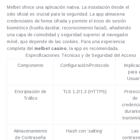
Melbet ofrece una aplicación nativa. La instalación desde el
sitio oficial es crucial para la seguridad. La app almacena
credenciales de forma cifrada y permite el inicio de sesión
biométrico (huella dactilar, reconocimiento facial), añadiendo
una capa de comodidad y seguridad superior al navegador
móvil, que depende de las cookies. Para una experiencia
completa del
melbet casino
, la app es recomendada.
Especificaciones Técnicas y de Seguridad del Acceso
Componente
Configuración/Protocolo
Implica
para 
Usuar
Encriptación de
TLS 1.2/1.3 (HTTPS)
Protecc
Tráfico
de
credenci
durante
transmis
Almacenamiento
Hash con ‘salting’
Las
de Contraseña
contras