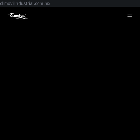
climovilindustrial.com.mx