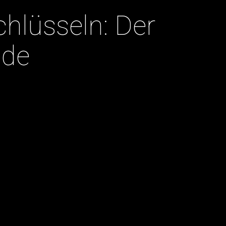
hlüsseln: Der
ide