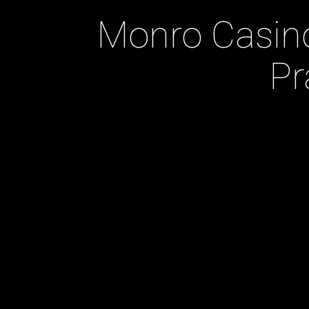
Monro Casino
Pr