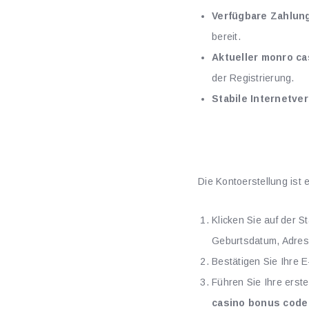
Verfügbare Zahlun
bereit.
Aktueller
monro ca
der Registrierung.
Stabile Internetve
Der Regi
Die Kontoerstellung ist e
Klicken Sie auf der S
Geburtsdatum, Adres
Bestätigen Sie Ihre E
Führen Sie Ihre erste
casino bonus code