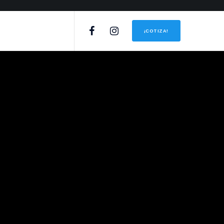
¡COTIZA!