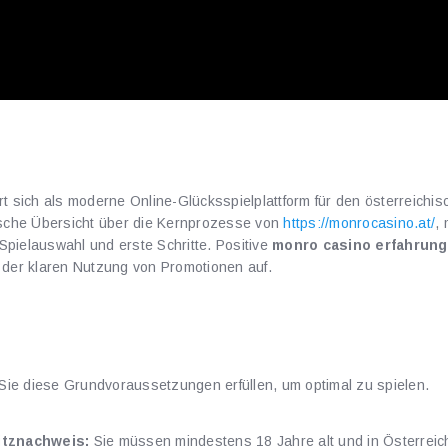
t sich als moderne Online-Glücksspielplattform für den österreichis
ische Übersicht über die Kernprozesse von
https://monrocasino.at/
,
pielauswahl und erste Schritte. Positive
monro casino erfahrun
 der klaren Nutzung von Promotionen auf.
 starten: Kurz-Checkliste
 Sie diese Grundvoraussetzungen erfüllen, um optimal zu spielen.
itznachweis:
Sie müssen mindestens 18 Jahre alt und in Österreic