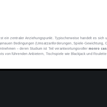
funktionen: Bonus & Spiel
t ein zentraler Anziehungspunkt. Typischerweise handelt es sich 
genauen Bedingungen (Umsatzanforderungen, Spiele-Gewichtung, Gül
tnehmen – deren Studium ist Teil verantwortungsvoller
monro cas
lots von führenden Anbietern, Tischspiele wie Blackjack und Roulette