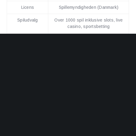
Licens
Spillemyndigheden (Danmark)
Spiludvalg
Over 1000 spil inklusive slots, live
casino, sportsbetting
Betalinger
MobilePay, Dankort,
bankoverførsel, ewallets
Min. indskud
10 kr
Udbetalingstid
Op til 24 timer for ewallets, 1-3
bankdage for kort
Sprog
Dansk, Engelsk
Support
Live chat, e-mail, telefon
Bank og Betalinger: Omfattende
Oversigt