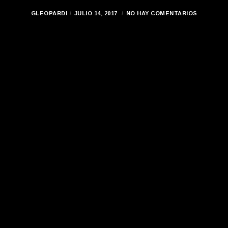
GLEOPARDI
JULIO 14, 2017
NO HAY COMENTARIOS