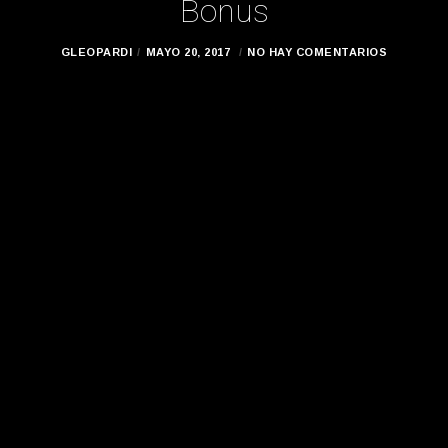
Bonus
GLEOPARDI
MAYO 20, 2017
NO HAY COMENTARIOS