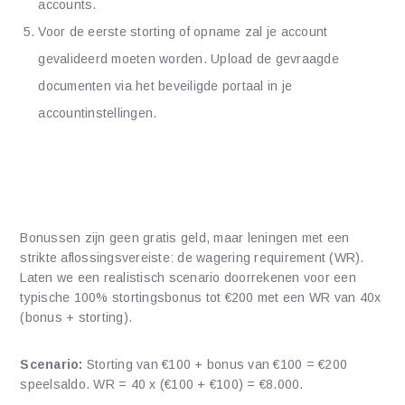
accounts.
Voor de eerste storting of opname zal je account
gevalideerd moeten worden. Upload de gevraagde
documenten via het beveiligde portaal in je
accountinstellingen.
Bonuswiskunde: Een Kritische
Analyse van de Speelvereisten
Bonussen zijn geen gratis geld, maar leningen met een
strikte aflossingsvereiste: de wagering requirement (WR).
Laten we een realistisch scenario doorrekenen voor een
typische 100% stortingsbonus tot €200 met een WR van 40x
(bonus + storting).
Scenario:
Storting van €100 + bonus van €100 = €200
speelsaldo. WR = 40 x (€100 + €100) = €8.000.