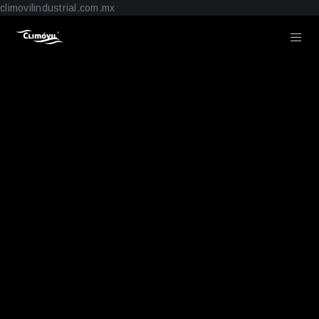
climovilindustrial.com.mx