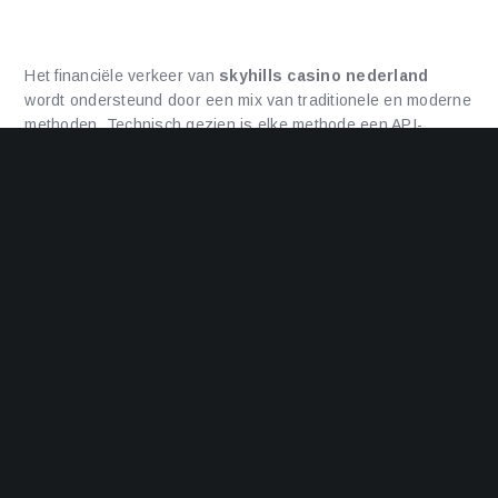
en Opnames Ontleed
Het financiële verkeer van
skyhills casino nederland
wordt ondersteund door een mix van traditionele en moderne
methoden. Technisch gezien is elke methode een API-
integratie met zijn eigen snelheid en fraudedetectie.
iDEAL:
Directe bankoverschrijving, instant bij storting.
Opnames gaan terug naar de bronrekening, verwerking
binnen 24 uur.
Credit/Debit Cards (Visa/Mastercard):
Stortingen zijn
instant. Opnames kunnen 1-5 bankdagen duren
afhankelijk van de kaartuitgever.
E-wallets (Skrill, Neteller):
Fungeren als buffer. Zowel
storting als opname zijn vaak binnen enkele uren
afgehandeld.
Let op:
Het gebruik van e-wallets kan je