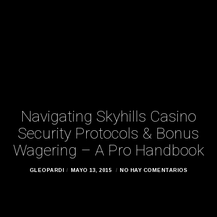
Navigating Skyhills Casino
Security Protocols & Bonus
Wagering – A Pro Handbook
GLEOPARDI
MAYO 13, 2015
NO HAY COMENTARIOS