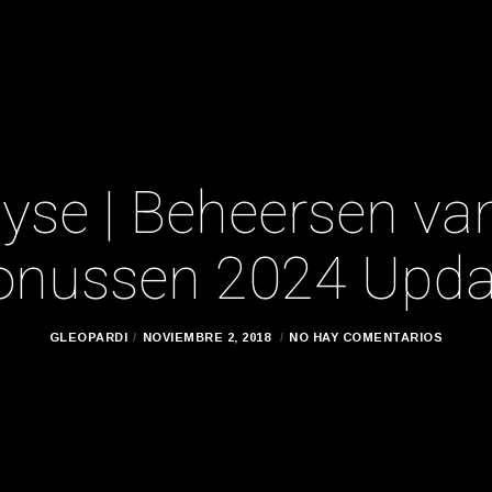
yse | Beheersen van
onussen 2024 Upda
GLEOPARDI
NOVIEMBRE 2, 2018
NO HAY COMENTARIOS