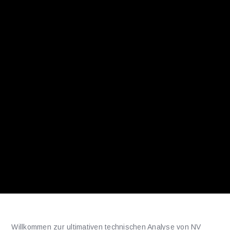
Willkommen zur ultimativen technischen Analyse von NV