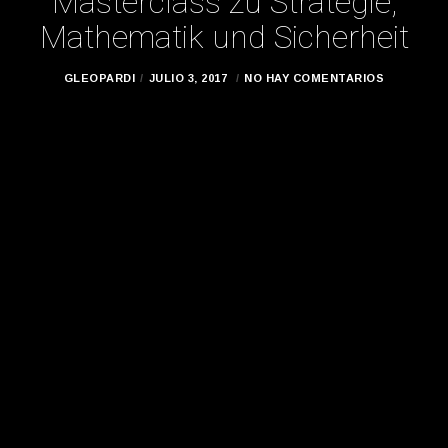
Masterclass zu Strategie,
Mathematik und Sicherheit
GLEOPARDI
JULIO 3, 2017
NO HAY COMENTARIOS