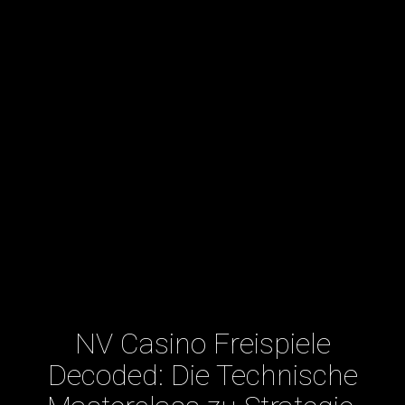
NV Casino Freispiele
Decoded: Die Technische