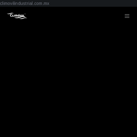
climovilindustrial.com.mx