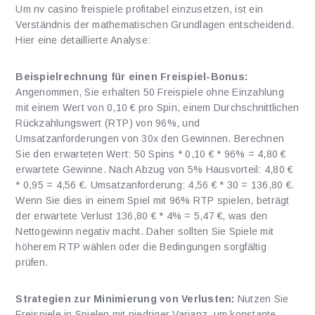
Um nv casino freispiele profitabel einzusetzen, ist ein
Verständnis der mathematischen Grundlagen entscheidend.
Hier eine detaillierte Analyse:
Beispielrechnung für einen Freispiel-Bonus:
Angenommen, Sie erhalten 50 Freispiele ohne Einzahlung
mit einem Wert von 0,10 € pro Spin, einem Durchschnittlichen
Rückzahlungswert (RTP) von 96%, und
Umsatzanforderungen von 30x den Gewinnen. Berechnen
Sie den erwarteten Wert: 50 Spins * 0,10 € * 96% = 4,80 €
erwartete Gewinne. Nach Abzug von 5% Hausvorteil: 4,80 €
* 0,95 = 4,56 €. Umsatzanforderung: 4,56 € * 30 = 136,80 €.
Wenn Sie dies in einem Spiel mit 96% RTP spielen, beträgt
der erwartete Verlust 136,80 € * 4% = 5,47 €, was den
Nettogewinn negativ macht. Daher sollten Sie Spiele mit
höherem RTP wählen oder die Bedingungen sorgfältig
prüfen.
Strategien zur Minimierung von Verlusten:
Nutzen Sie
Freispiele in Spielen mit niedriger Varianz, um konstante