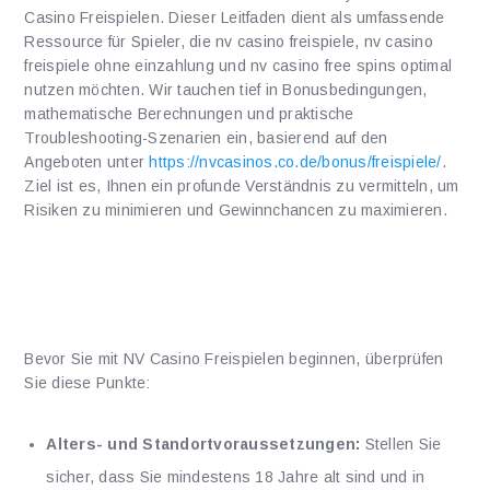
Casino Freispielen. Dieser Leitfaden dient als umfassende
Ressource für Spieler, die nv casino freispiele, nv casino
freispiele ohne einzahlung und nv casino free spins optimal
nutzen möchten. Wir tauchen tief in Bonusbedingungen,
mathematische Berechnungen und praktische
Troubleshooting-Szenarien ein, basierend auf den
Angeboten unter
https://nvcasinos.co.de/bonus/freispiele/
.
Ziel ist es, Ihnen ein profunde Verständnis zu vermitteln, um
Risiken zu minimieren und Gewinnchancen zu maximieren.
Vorbereitung: Checkliste vor dem
Start
Bevor Sie mit NV Casino Freispielen beginnen, überprüfen
Sie diese Punkte:
Alters- und Standortvoraussetzungen:
Stellen Sie
sicher, dass Sie mindestens 18 Jahre alt sind und in